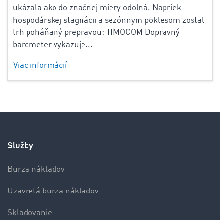
ukázala ako do značnej miery odolná. Napriek
hospodárskej stagnácii a sezónnym poklesom zostal
trh poháňaný prepravou: TIMOCOM Dopravný
barometer vykazuje...
Viac informácií
Služby
Burza nákladov
Uzavretá burza nákladov
Skladovanie