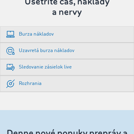
Ušetrite čas, náklady
a nervy
Burza nákladov
Uzavretá burza nákladov
Sledovanie zásielok live
Rozhrania
‌Denne nové ponuky prepráv a