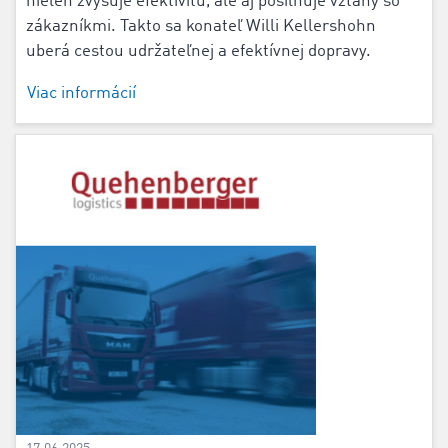
nielen zvyšuje efektivitu, ale aj posilňuje vzťahy so
zákazníkmi. Takto sa konateľ Willi Kellershohn
uberá cestou udržateľnej a efektívnej dopravy.
Viac informácií