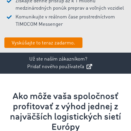
Získajte denne prístup až k 1 miliónu
medzinárodných ponúk preprav a voľných vozidiel
Komunikujte v reálnom čase prostredníctvom
TIMOCOM Messenger
Vyskúšajte to teraz zadarmo.
Už ste naším zákazníkom?
Pridať nového používateľa
Ako môže vaša spoločnosť
profitovať z výhod jednej z
najväčších logistických sietí
Európy