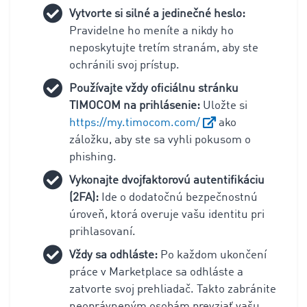
Vytvorte si silné a jedinečné heslo:
Pravidelne ho meníte a nikdy ho
neposkytujte tretím stranám, aby ste
ochránili svoj prístup.
Používajte vždy oficiálnu stránku
TIMOCOM na prihlásenie:
Uložte si
https://my.timocom.com/
ako
záložku, aby ste sa vyhli pokusom o
phishing.
Vykonajte dvojfaktorovú autentifikáciu
(2FA):
Ide o dodatočnú bezpečnostnú
úroveň, ktorá overuje vašu identitu pri
prihlasovaní.
Vždy sa odhláste:
Po každom ukončení
práce v Marketplace sa odhláste a
zatvorte svoj prehliadač. Takto zabránite
neoprávneným osobám prevziať vašu