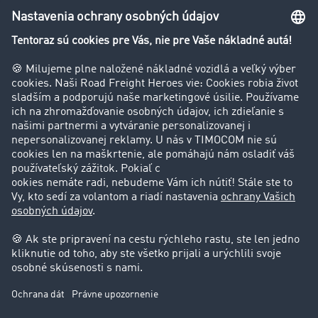
Firma
Hodnotenie používateľov
Príbehy zákazníkov
Zákazníci získavajú zákazníkov
Podpora
Kontakt
Právne informácie
Impressum
VOP