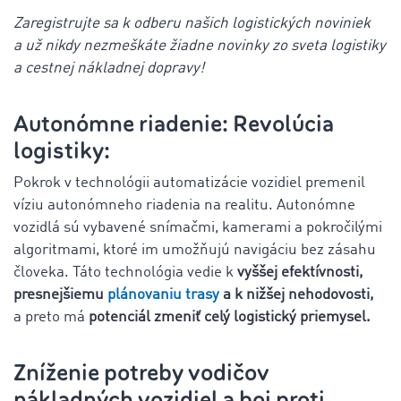
Zaregistrujte sa k odberu našich logistických noviniek
a už nikdy nezmeškáte žiadne novinky zo sveta logistiky
a cestnej nákladnej dopravy!
Autonómne riadenie: Revolúcia
logistiky:
Pokrok v technológii automatizácie vozidiel premenil
víziu autonómneho riadenia na realitu. Autonómne
vozidlá sú vybavené snímačmi, kamerami a pokročilými
algoritmami, ktoré im umožňujú navigáciu bez zásahu
človeka. Táto technológia vedie k
vyššej efektívnosti,
presnejšiemu
plánovaniu trasy
a k nižšej nehodovosti,
a preto má
potenciál zmeniť celý logistický priemysel.
Zníženie potreby vodičov
nákladných vozidiel a boj proti