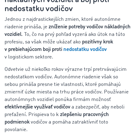
nedostatku vodičov
Jednou z najdrastickejších zmien, ktoré autonómne
riadenie prináša, je
zníženie potreby vodičov nákladných
vozidiel
. To, čo na prvý pohľad vyzerá ako útok na túto
profesiu, sa však môže ukázať ako
pozitívny krok
v prebiehajúcom boji proti
nedostatku vodičov
v logistickom sektore.
Odvetvie už niekoľko rokov výrazne trpí pretrvávajúcim
nedostatkom vodičov. Autonómne riadenie však so
sebou prináša presne tie vlastnosti, ktoré pomáhajú
zmierniť úzke miesta na trhu práce vodičov. Používanie
autonómnych vozidiel ponúka firmám možnosť
efektívnejšie využívať vodičov
a zabezpečiť, aby neboli
preťažení. Prispieva to k
zlepšeniu pracovných
podmienok
vodičov a pomáha zatraktívniť toto
povolanie.