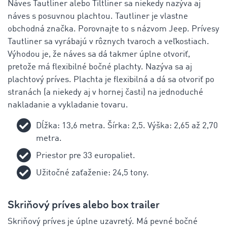
Náves Tautliner alebo Tiltliner sa niekedy nazýva aj
náves s posuvnou plachtou. Tautliner je vlastne
obchodná značka. Porovnajte to s názvom Jeep. Prívesy
Tautliner sa vyrábajú v rôznych tvaroch a veľkostiach.
Výhodou je, že náves sa dá takmer úplne otvoriť,
pretože má flexibilné bočné plachty. Nazýva sa aj
plachtový príves. Plachta je flexibilná a dá sa otvoriť po
stranách (a niekedy aj v hornej časti) na jednoduché
nakladanie a vykladanie tovaru.
Dĺžka: 13,6 metra. Šírka: 2,5. Výška: 2,65 až 2,70
metra.
Priestor pre 33 europaliet.
Užitočné zaťaženie: 24,5 tony.
Skriňový príves alebo box trailer
Skriňový príves je úplne uzavretý. Má pevné bočné