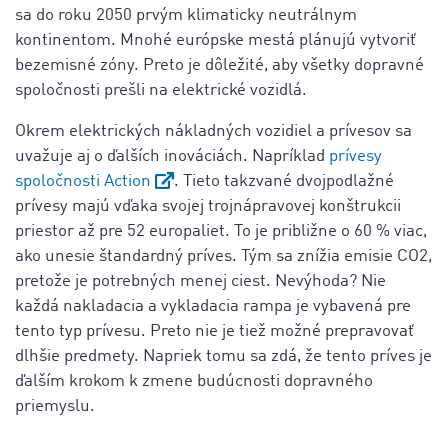
sa do roku 2050 prvým klimaticky neutrálnym
kontinentom. Mnohé európske mestá plánujú vytvoriť
bezemisné zóny. Preto je dôležité, aby všetky dopravné
spoločnosti prešli na elektrické vozidlá.
Okrem elektrických nákladných vozidiel a prívesov sa
uvažuje aj o ďalších inováciách. Napríklad
prívesy
spoločnosti Action
. Tieto takzvané dvojpodlažné
prívesy majú vďaka svojej trojnápravovej konštrukcii
priestor až pre 52 europaliet. To je približne o 60 % viac,
ako unesie štandardný príves. Tým sa znížia emisie CO2,
pretože je potrebných menej ciest. Nevýhoda? Nie
každá nakladacia a vykladacia rampa je vybavená pre
tento typ prívesu. Preto nie je tiež možné prepravovať
dlhšie predmety. Napriek tomu sa zdá, že tento príves je
ďalším krokom k zmene budúcnosti dopravného
priemyslu.