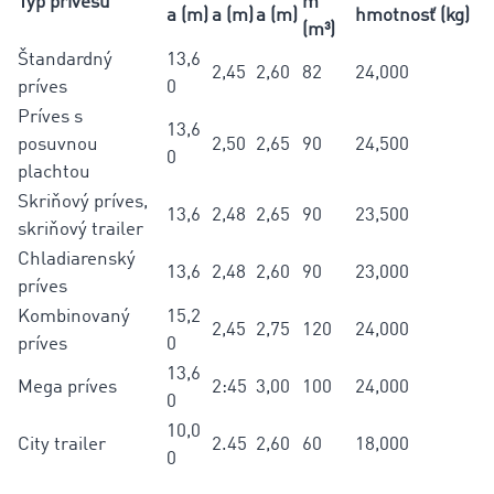
Typ prívesu
m
a (m)
a (m)
a (m)
hmotnosť (kg)
(m³)
Štandardný
13,6
2,45
2,60
82
24,000
príves
0
Príves s
13,6
posuvnou
2,50
2,65
90
24,500
0
plachtou
Skriňový príves,
13,6
2,48
2,65
90
23,500
skriňový trailer
Chladiarenský
13,6
2,48
2,60
90
23,000
príves
Kombinovaný
15,2
2,45
2,75
120
24,000
príves
0
13,6
Mega príves
2:45
3,00
100
24,000
0
10,0
City trailer
2.45
2,60
60
18,000
0