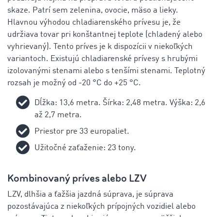
skaze. Patrí sem zelenina, ovocie, mäso a lieky.
Hlavnou výhodou chladiarenského prívesu je, že
udržiava tovar pri konštantnej teplote (chladený alebo
vyhrievaný). Tento príves je k dispozícii v niekoľkých
variantoch. Existujú chladiarenské prívesy s hrubými
izolovanými stenami alebo s tenšími stenami. Teplotný
rozsah je možný od -20 °C do +25 °C.
Dĺžka: 13,6 metra. Šírka: 2,48 metra. Výška: 2,6
až 2,7 metra.
Priestor pre 33 europaliet.
Užitočné zaťaženie: 23 tony.
Kombinovaný príves alebo LZV
LZV, dlhšia a ťažšia jazdná súprava, je súprava
pozostávajúca z niekoľkých prípojných vozidiel alebo