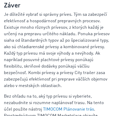
Záver
Je dôležité vybrať si správny príves. Tým sa zabezpečí
efektívnosť a hospodárnosť prepravných procesov.
Existuje mnoho rôznych prívesov, z ktorých každý je
určený na prepravu určitého nákladu. Ponuka prívesov
siaha od štandardných typov až po špecializované typy,
ako sú chladiarenské prívesy a kombinované prívesy.
Každý typ prívesu má svoje výhody a nevýhody. Ak
napríklad posuvné plachtové prívesy ponúkajú
flexibilitu, skriňové dodávky ponúkajú väčšiu
bezpečnosť. Kombi prívesy a prívesy City trailer zasa
zabezpečujú efektívnosť pri preprave väčších objemov
alebo v mestských oblastiach.
Bez ohľadu na to, aký typ prívesu si vyberiete,
nezabudnite si rozumne naplánovať trasu. Na tento
účel použite nástroj
TIMOCOM Plánovanie trás
.
Prostredníctvom TIMOCOM Marketplace objavíte