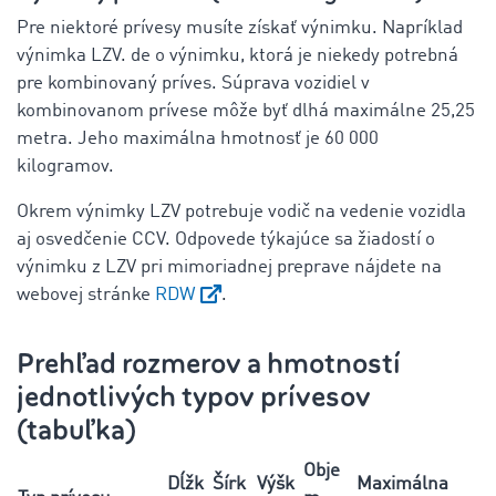
Pre niektoré prívesy musíte získať výnimku. Napríklad
výnimka LZV. de o výnimku, ktorá je niekedy potrebná
pre kombinovaný príves. Súprava vozidiel v
kombinovanom prívese môže byť dlhá maximálne 25,25
metra. Jeho maximálna hmotnosť je 60 000
kilogramov.
Okrem výnimky LZV potrebuje vodič na vedenie vozidla
aj osvedčenie CCV. Odpovede týkajúce sa žiadostí o
výnimku z LZV pri mimoriadnej preprave nájdete na
webovej stránke
RDW
.
Prehľad rozmerov a hmotností
jednotlivých typov prívesov
(tabuľka)
Obje
Dĺžk
Šírk
Výšk
Maximálna