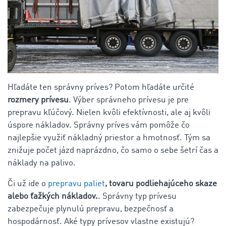
Hľadáte ten správny príves? Potom hľadáte určité
rozmery prívesu
. Výber správneho prívesu je pre
prepravu kľúčový. Nielen kvôli efektívnosti, ale aj kvôli
úspore nákladov. Správny príves vám pomôže čo
najlepšie využiť nákladný priestor a hmotnosť. Tým sa
znižuje počet jázd naprázdno, čo samo o sebe šetrí čas a
náklady na palivo.
Či už ide o
prepravu paliet
, tovaru podliehajúceho skaze
alebo ťažkých nákladov.
. Správny typ prívesu
zabezpečuje plynulú prepravu, bezpečnosť a
hospodárnosť. Aké typy prívesov vlastne existujú?