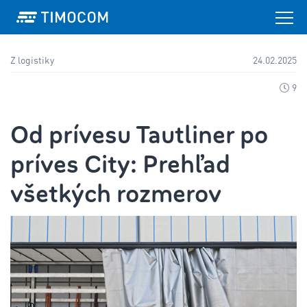
Z logistiky
24.02.2025
9
Od prívesu Tautliner po
príves City: Prehľad
všetkých rozmerov