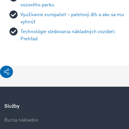
vozového parku
Využívanie europaliet – paletový dlh a ako sa mu
vyhnúť
Technológie sledovania nákladných vozidiel:
Prehľad
Služby
Burza nákladov