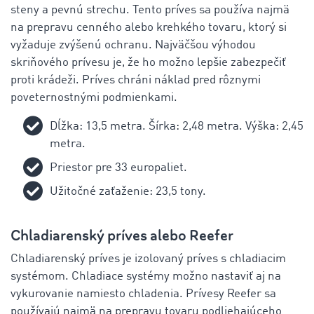
steny a pevnú strechu. Tento príves sa používa najmä
na prepravu cenného alebo krehkého tovaru, ktorý si
vyžaduje zvýšenú ochranu. Najväčšou výhodou
skriňového prívesu je, že ho možno lepšie zabezpečiť
proti krádeži. Príves chráni náklad pred rôznymi
poveternostnými podmienkami.
Dĺžka: 13,5 metra. Šírka: 2,48 metra. Výška: 2,45
metra.
Priestor pre 33 europaliet.
Užitočné zaťaženie: 23,5 tony.
Chladiarenský príves alebo Reefer
Chladiarenský príves je izolovaný príves s chladiacim
systémom. Chladiace systémy možno nastaviť aj na
vykurovanie namiesto chladenia. Prívesy Reefer sa
používajú najmä na prepravu tovaru podliehajúceho