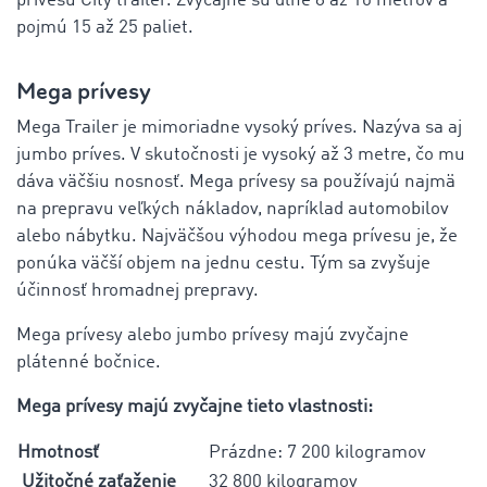
prívesu City trailer. Zvyčajne sú dlhé 8 až 10 metrov a
pojmú 15 až 25 paliet.
Mega prívesy
Mega Trailer je mimoriadne vysoký príves. Nazýva sa aj
jumbo príves. V skutočnosti je vysoký až 3 metre, čo mu
dáva väčšiu nosnosť. Mega prívesy sa používajú najmä
na prepravu veľkých nákladov, napríklad automobilov
alebo nábytku. Najväčšou výhodou mega prívesu je, že
ponúka väčší objem na jednu cestu. Tým sa zvyšuje
účinnosť hromadnej prepravy.
Mega prívesy alebo jumbo prívesy majú zvyčajne
plátenné bočnice.
Mega prívesy majú zvyčajne tieto vlastnosti:
Hmotnosť
Prázdne: 7 200 kilogramov
Užitočné zaťaženie
32 800 kilogramov