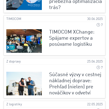
priebežná optimalizácia
trás?
TIMOCOM
30.06.2025
7
TIMOCOM XChange:
Spájame expertov a
posúvame logistiku
Z dopravy
25.06.2025
7
Súčasné výzvy v cestnej
nákladnej doprave:
Prehľad (nielen) pre
nováčikov v odvetví
Z logistiky
22.05.2025