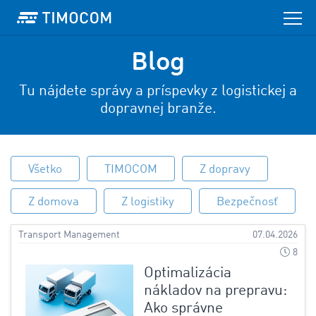
Blog
Tu nájdete správy a príspevky z logistickej a
dopravnej branže.
Všetko
TIMOCOM
Z dopravy
Z domova
Z logistiky
Bezpečnosť
Transport Management
07.04.2026
8
Optimalizácia
nákladov na prepravu:
Ako správne