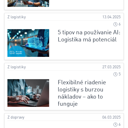
Z logistiky
13.04.2025
6
5 tipov na používanie AI:
Logistika má potenciál
Z logistiky
27.03.2025
5
Flexibilné riadenie
logistiky s burzou
nákladov – ako to
funguje
Z dopravy
06.03.2025
6