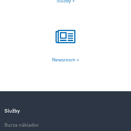
Služby >
Newsroom >
Služby
Burza nákladov