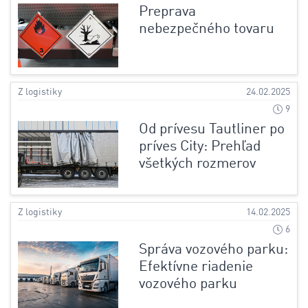
Preprava
nebezpečného tovaru
Z logistiky
24.02.2025
9
Od prívesu Tautliner po
príves City: Prehľad
všetkých rozmerov
Z logistiky
14.02.2025
6
Správa vozového parku:
Efektívne riadenie
vozového parku