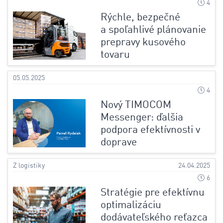
4
Rýchle, bezpečné
a spoľahlivé plánovanie
prepravy kusového
tovaru
05.05.2025
4
Nový TIMOCOM
Messenger: ďalšia
podpora efektívnosti v
doprave
Z logistiky
24.04.2025
6
Stratégie pre efektívnu
optimalizáciu
dodávateľského reťazca