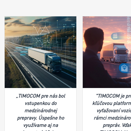
„
TIMOCOM pre nás bol
"TIMOCOM je pr
vstupenkou do
kľúčovou platfor
medzinárodnej
vyťažovaní vozid
prepravy. Úspešne ho
rámci medzináro
využívame aj na
prepráv. Vďa