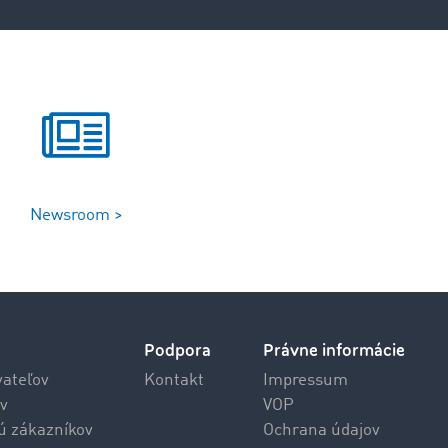
Newsroom >
Podpora
Právne informácie
vateľov
Kontakt
Impressum
v
VOP
jú zákazníkov
Ochrana údajov