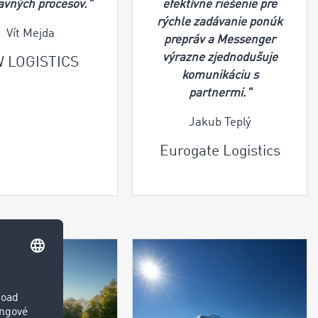
avných procesov."
efektívne riešenie pre
rýchle zadávanie ponúk
Vít Mejda
prepráv a Messenger
výrazne zjednodušuje
 LOGISTICS
komunikáciu s
partnermi."
Jakub Teplý
Eurogate Logistics