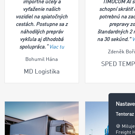
importné účely a
TIMOCOM AI 
vyťaženie našich
schopní skrátiť
vozidiel na spiatočných
potrebnú na za
cestách. Postupne sa z
prepravy z
náhodilých prepráv
štandardných 2 
vykľula aj dlhodobá
na 30 sekúnd."
V
spolupráca.
“
Viac tu
Zdeněk Boři
Bohumil Hána
SPED TEM
MD Logistika