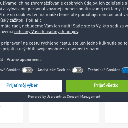
tplace
"S TIMOCOM
"TIM
adavky
Marketplace dokážem
náš r
stva
flexibilne zabezpečovať
ča
núk a
prepravy."
odbo
rených
Michaela Bočková
"
HOPI Holding
n
s