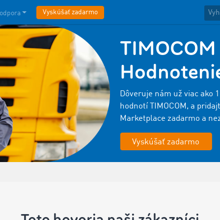
Vyskúšať zadarmo
odpora
TIMOCOM M
Hodnotenie
Dôveruje nám už viac ako 
hodnotí TIMOCOM, a pridajt
Marketplace zadarmo a ne
Vyskúšať zadarmo
Toto hovoria naši zákazníci