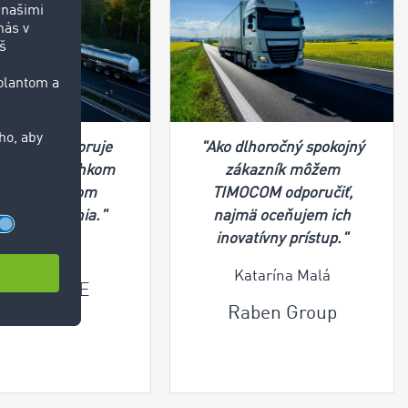
OCOM podporuje
"Ako dlhoročný spokojný
ozvoj v neľahkom
zákazník môžem
se a neľahkom
TIMOCOM odporučiť,
re podnikania."
najmä oceňujem ich
inovatívny prístup."
Štěpán Jágr
Katarína Malá
MONTCORE
Raben Group