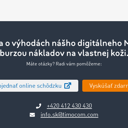
a o výhodách nášho digitálneho 
burzou nákladov na vlastnej koži
Máte otázky? Radi vám pomôžeme:
jednať online schôdzku
Vyskúšať zdar
+420 412 430 430
info.sk@timocom.com