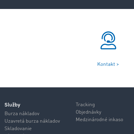
Kontakt >
Služby
Tracking
Objednávky
Burza nákladov
Medzinárodné inkaso
Uzavretá burza nákladov
Skladovanie