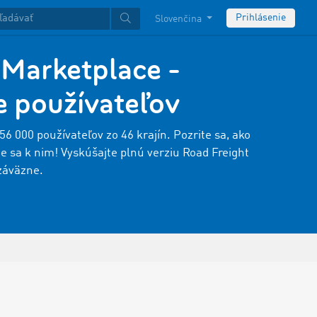
Prihlásenie
Slovenčina
arketplace -
 používateľov
156 000
používateľov
zo 46 krajín. Pozrite sa, ako
e sa k nim! Vyskúšajte plnú verziu Road Freight
záväzne.