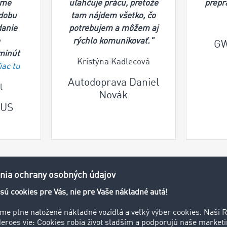
sme
uľahčuje prácu, pretože
prepr
 dobu
tam nájdem všetko, čo
danie
potrebujem a môžem aj
o
rýchlo komunikovať."
GW
minút
Kristýna Kadlecová
iac tu
Autodoprava Daniel
l
Novák
PUS