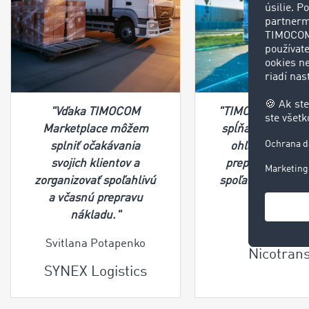
"Vďaka TIMOCOM
"TIMOCOM Marke
Marketplace môžem
spĺňa moje poži
splniť očakávania
ohľadom množ
svojich klientov a
prepravných po
zorganizovať spoľahlivú
spoľahlivosti ove
a včasnú prepravu
dopravcov.
nákladu."
Jiří Kolma
Svitlana Potapenko
Nicotran
SYNEX Logistics