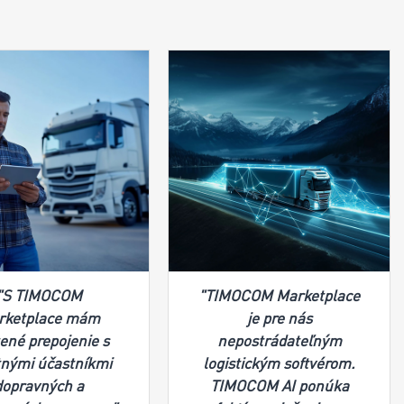
"S TIMOCOM
"TIMOCOM Marketplace
rketplace mám
je pre nás
tené prepojenie s
nepostrádateľným
tnými účastníkmi
logistickým softvérom.
dopravných a
TIMOCOM AI ponúka