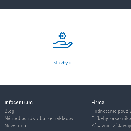
Služby >
Infocentrum
Firma
Blog
Hodnotenie použí
Náhľad ponúk v burze nákladov
Príbehy zákazníko
Newsroom
Zákazníci získava