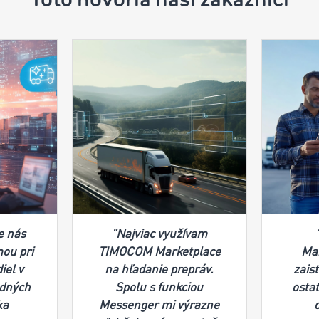
e nás
"Najviac využívam
mou pri
TIMOCOM Marketplace
Ma
iel v
na hľadanie prepráv.
zais
dných
Spolu s funkciou
osta
ka
Messenger mi výrazne