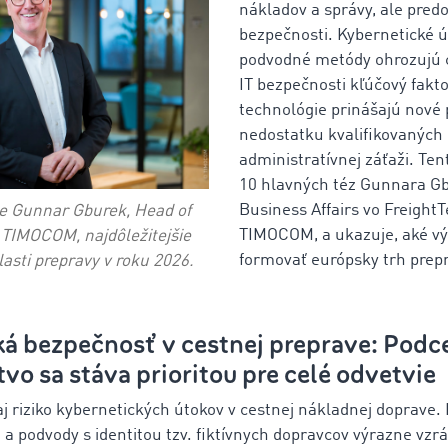
nákladov a správy, ale pre
bezpečnosti. Kybernetické ú
podvodné metódy ohrozujú ce
IT bezpečnosti kľúčový fakt
technológie prinášajú nové pr
nedostatku kvalifikovaných
administratívnej záťaži. Te
10 hlavných téz Gunnara Gb
Business Affairs vo Freight
je Gunnar Gburek, Head of
TIMOCOM, a ukazuje, aké vý
v TIMOCOM, najdôležitejšie
formovať európsky trh prepr
lasti prepravy v roku 2026.
cká bezpečnosť v cestnej preprave: Pod
o sa stáva prioritou pre celé odvetvie
a aj riziko kybernetických útokov v cestnej nákladnej doprave
a podvody s identitou tzv. fiktívnych dopravcov výrazne vzrá