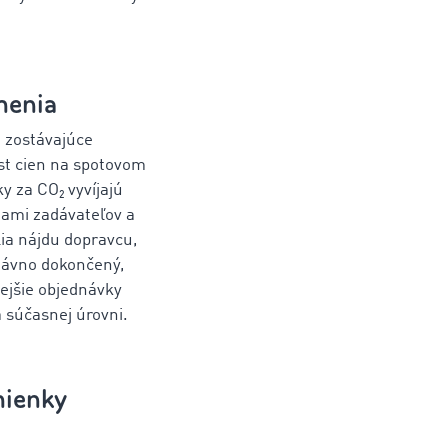
menia
 zostávajúce
st cien na spotovom
y za CO₂ vyvíjajú
nami zadávateľov a
lia nájdu dopravcu,
dávno dokončený,
ejšie objednávky
 súčasnej úrovni.
mienky