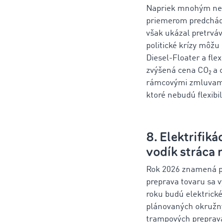
Napriek mnohým neist
priemerom predchádz
však ukázal pretrváv
politické krízy môžu
Diesel-Floater a fl
zvýšená cena CO₂ a c
rámcovými zmluvami.
ktoré nebudú flexibi
8. Elektrifik
vodík stráca
Rok 2026 znamená pre
preprava tovaru sa 
roku budú elektrické
plánovaných okružnýc
trampových prepravác