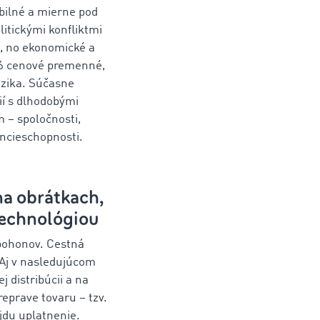
abilné a mierne pod
itickými konfliktmi
u, no ekonomické a
026 cenové premenné,
izika. Súčasne
ií s dlhodobými
 – spoločnosti,
encieschopnosti.
na obrátkach,
technológiou
 pohonov. Cestná
Aj v nasledujúcom
 distribúcii a na
eprave tovaru – tzv.
jdu uplatnenie.