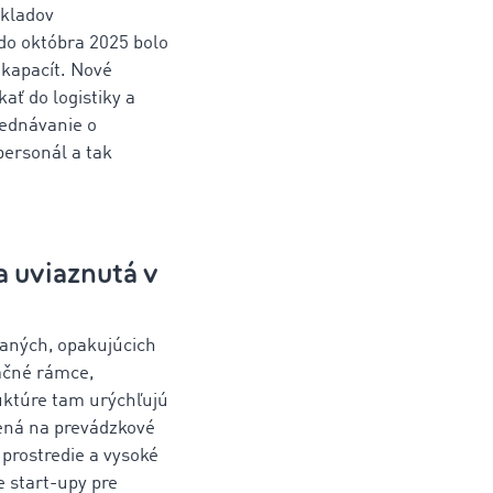
ákladov
do októbra 2025 bolo
 kapacít. Nové
ať do logistiky a
jednávanie o
ersonál a tak
a uviaznutá v
aných, opakujúcich
ačné rámce,
ruktúre tam urýchľujú
ená na prevádzkové
 prostredie a vysoké
e start-upy pre