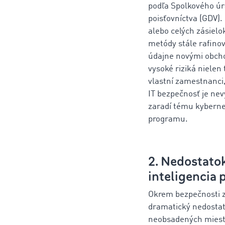
podľa Spolkového úr
poisťovníctva (GDV).
alebo celých zásielo
metódy stále rafinov
údajne novými obcho
vysoké riziká nielen
vlastní zamestnanci,
IT bezpečnosť je ne
zaradí tému kyberne
programu.
2. Nedostato
inteligencia
Okrem bezpečnosti z
dramatický nedostato
neobsadených miest 