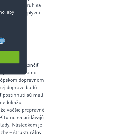
začarovaný kruh sa
raznejšie ovplyvní
covia
ločností ukončiť
ky obzvlášť silno
európskom dopravnom
dnej doprave budú
 postihnutí sú malí
í nedokážu
že väčšie prepravné
 K tomu sa pridávajú
klady. Následkom je
dzby – štrukturálny