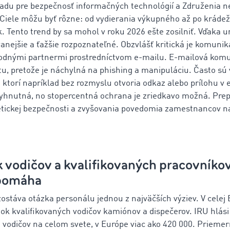
adu pre bezpečnosť informačných technológií a Združenia
 Ciele môžu byť rôzne: od vydierania výkupného až po kráde
k. Tento trend by sa mohol v roku 2026 ešte zosilniť. Vďaka um
anejšie a ťažšie rozpoznateľné. Obzvlášť kritická je komuni
dnými partnermi prostredníctvom e-mailu. E-mailová komu
 tu, pretože je náchylná na phishing a manipuláciu. Často s
 ktorí napríklad bez rozmyslu otvoria odkaz alebo prílohu v
vyhnutná, no stopercentná ochrana je zriedkavo možná. Prep
tickej bezpečnosti a zvyšovania povedomia zamestnancov na
k vodičov a kvalifikovaných pracovníko
 pomáha
ostáva otázka personálu jednou z najväčších výziev. V celej
k kvalifikovaných vodičov kamiónov a dispečerov. IRU hlási 
vodičov na celom svete, v Európe viac ako 420 000. Priemern