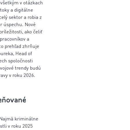
dovšetkým v otázkach
toky a digitálne
lý sektor a robia z
or úspechu. Nové
íležitosti, ako čeliť
 pracovníkov a
nto prehľad zhrňuje
ureka, Head of
Tech spoločnosti
vojové trendy budú
avy v roku 2026.
ceňované
. Najmä kriminálne
stli v roku 2025