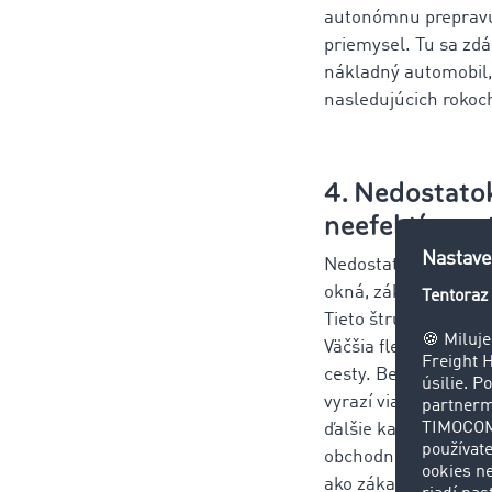
autonómnu prepravu v
priemysel. Tu sa zdá,
nákladný automobil,
nasledujúcich rokoc
4. Nedostatok
neefektívnos
Nedostatok kapacít v
okná, zákazy doklada
Tieto štruktúry poch
Väčšia flexibilita v 
cesty. Bez prispôsob
vyrazí viac kamiónov
ďalšie kapacity. Efek
obchodné a priemysel
ako zákazy dokladani