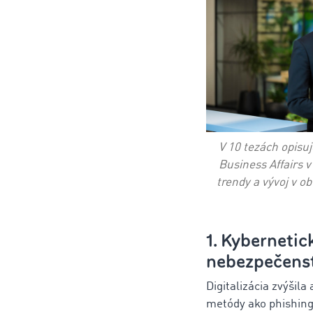
V 10 tezách opisu
Business Affairs 
trendy a vývoj v ob
1. Kyberneti
nebezpečenstv
Digitalizácia zvýšil
metódy ako phishing 