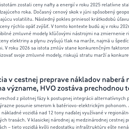
otám zostali ceny nafty a energií v roku 2025 relatívne st
ajúceho roka. Dočasný cenový skok v júni spôsobený geopol
ajúcu volatilitu. Následný pokles priniesol krátkodobú úľav
 ceny rýchlo opäť zvýšiť. V tomto kontexte budú aj v roku 2
exibilné zmluvné modely kľúčovými nástrojmi na zmiernenie r
eny elektriny a plynu zvyšujú tlak na marže, najmä u špedíc
 V roku 2026 sa istota zmlúv stane konkurenčným faktorom
lizovať svoje zmluvné modely, riskujú stratu marží a konkur
ácia v cestnej preprave nákladov naberá 
 na význame, HVO zostáva prechodnou 
chod z pilotnej fázy k postupnej integrácii alternatívnych
výrazne posunie smerom k batériovo-elektrickým pohonom. 
 nákladné vozidlá nad 12 tony naďalej využívané v regionálnej
h trasách. V klasickej národnej aj medzinárodnej cestnej pr
h – tieto vozidlá kvôli nedostatku infraštruktúry ešte nená