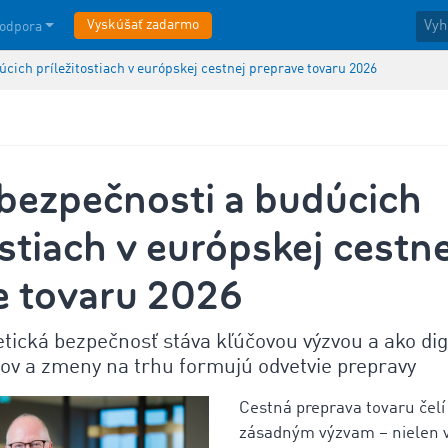
Vyskúšať zadarmo
odpora
úcich príležitostiach v európskej cestnej preprave tovaru 2026
 bezpečnosti a budúcich
ostiach v európskej cestne
e tovaru 2026
tická bezpečnosť stáva kľúčovou výzvou a ako digi
ov a zmeny na trhu formujú odvetvie prepravy
Cestná preprava tovaru čelí
zásadným výzvam – nielen v