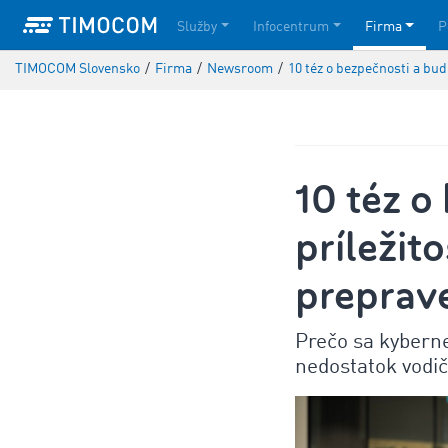
Služby
Infocentrum
Firma
P
TIMOCOM Slovensko
/
Firma
/
Newsroom
/
10 téz o bezpečnosti a bud
10 téz o
príležit
preprav
Prečo sa kyberne
nedostatok vodič