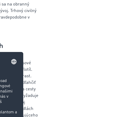
i sa na obranný
ývoj. Trhový civilný
pravdepodobne v
uh
ity. Pevné časové
stujúcich flotíl.
fektivitu a rast.
vať trasy a odľahčiť
yt stúpne, na cesty
– a opäť si vyžaduje
l. Preto by aj
okien a pravidlách
yužitiu existujúceho