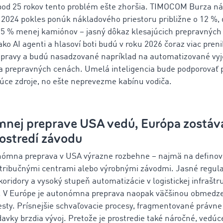
% pod 25 rokov tento problém ešte zhoršia. TIMOCOM Burza n
2024 pokles ponúk nákladového priestoru približne o 12 %, 
4,5 % menej kamiónov – jasný dôkaz klesajúcich prepravných
ko AI agenti a hlasoví boti budú v roku 2026 čoraz viac prenik
opravy a budú nasadzované napríklad na automatizované vy
 prepravných cenách. Umelá inteligencia bude podporovať p
ce zdroje, no ešte neprevezme kabínu vodiča.
ómnej preprave USA vedú, Európa zostáv
ostredí závodu
nómna preprava v USA výrazne rozbehne – najmä na definov
stribučnými centrami alebo výrobnými závodmi. Jasné regul
koridory a vysoký stupeň automatizácie v logistickej infrašt
e. V Európe je autonómna preprava naopak väčšinou obmedz
esty. Prísnejšie schvaľovacie procesy, fragmentované právne
vky brzdia vývoj. Pretože je prostredie také náročné, vedúc