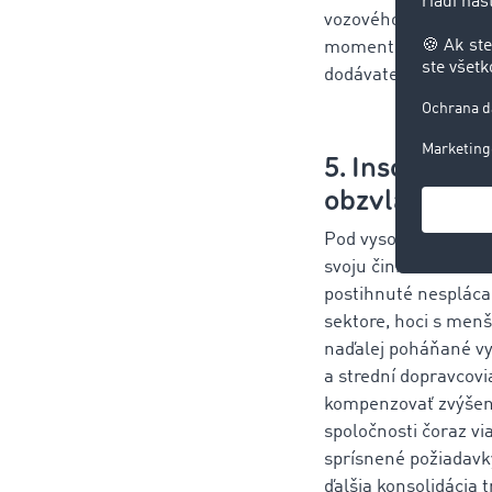
vozového parku, čo 
momentálne kvôli ek
dodávateľské reťazc
5. Insolvenc
obzvlášť ohr
Pod vysokým tlakom
svoju činnosť. Podľa
postihnuté nespláca
sektore, hoci s men
naďalej poháňané vy
a strední dopravcov
kompenzovať zvýšené
spoločnosti čoraz vi
sprísnené požiadavk
ďalšia konsolidácia 