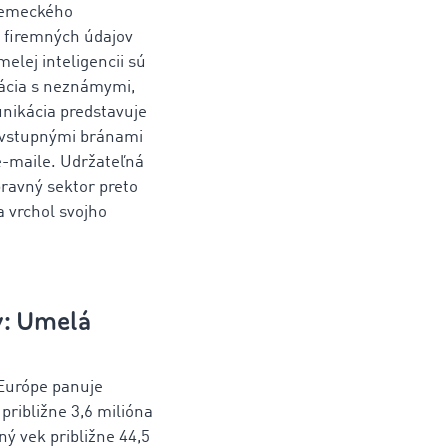
 nemeckého
ž firemných údajov
elej inteligencii sú
kácia s neznámymi,
nikácia predstavuje
ú vstupnými bránami
 e-maile. Udržateľná
ravný sektor preto
 vrchol svojho
v: Umelá
 Európe panuje
približne 3,6 milióna
ý vek približne 44,5