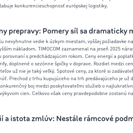
labuje konkurencieschopnosť európskej logistiky.
ny prepravy: Pomery síl sa dramaticky 
u nevyhnutne vedie k úzkym miestam, vyššej požiadavke na
 vyšším nákladom. TIMOCOM zaznamenal na jeseň 2025 nára
 v porovnaní s predchádzajúcim rokom. Ceny energií a poplatk
rify, doplnené o sezónne špičky v doprave. Rozdiel medzi ce
eľov už nie je taký veľký. Spotové ceny, za ktoré si ‌zadávate
núť. Prechod z trhu kupujúceho na trh predávajúceho je už 
onkurenčný boj medzi poskytovateľmi služieb o najlukratívn
k výkyvom cien. Celkovo však ceny pravdepodobne zostanú na
ií a istota zmlúv: Nestále rámcové pod