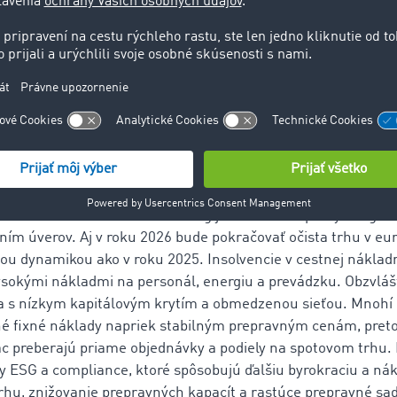
je predpokladom pre prežitie dopravných spoločností. Tento 
onomickej stagnácii zdá zastavený. V roku 2026 však opäť vý
e.
ie kvôli vysokým nákladom: Malí doprav
ození
 nákladov muselo v roku 2025 mnoho malých dopravných spo
 hodnotenia Creditreform Rating je odvetvie dopravy a logisti
ním úverov. Aj v roku 2026 bude pokračovať očista trhu v 
šou dynamikou ako v roku 2025. Insolvencie v cestnej nákla
sokými nákladmi na personál, energiu a prevádzku. Obzvlášť
ia s nízkym kapitálovým krytím a obmedzenou sieťou. Mnoh
 fixné náklady napriek stabilným prepravným cenám, preto
ac preberajú priame objednávky a podiely na spotovom trhu.
y ESG a compliance, ktoré spôsobujú ďalšiu byrokraciu a ná
trhu, znižovanie prepravných kapacít a rastúce prepravné sa