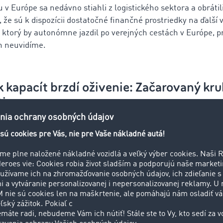
 Európe sa nedávno stiahli z logistického sektora a obrátil
 že sú k dispozícii dostatočné finančné prostriedky na ďalší v
 ktorý by autonómne jazdil po verejných cestách v Európe, 
h neuvidíme.
 kapacít brzdí oživenie: Začarovaný kr
ti
 cestnej preprave tovaru vyplýva zo štrukturálnej neflexibil
nia a prísne rampové procesy bránia efektívnemu využitiu exi
ádzajú z trhu kupujúcich z minulých desaťročí a dnes brzdia e
plánovaní a realizácii by mohla uvoľniť viac kapacít, optimalizo
enia hrozí pri ekonomickom oživení začarovaný kruh: ak dop
, čo vedie k väčšej premávke, zápcham a dlhším časom jazdy 
tivita vzniká lepšou organizáciou – nie väčším počtom vozidie
né podniky mali zvážiť väčšiu flexibilitu v tvorbe časových 
a. Pretože to sťažuje plánovanie trás a bráni efektívnemu v