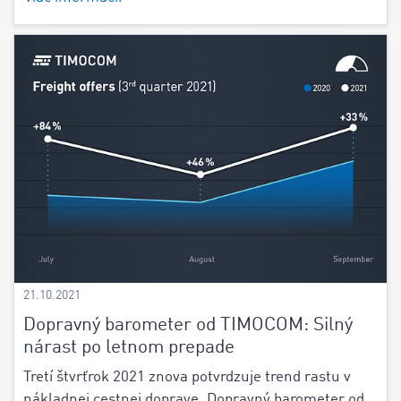
21.10.2021
Dopravný barometer od TIMOCOM: Silný
nárast po letnom prepade
Tretí štvrťrok 2021 znova potvrdzuje trend rastu v
nákladnej cestnej doprave. Dopravný barometer od