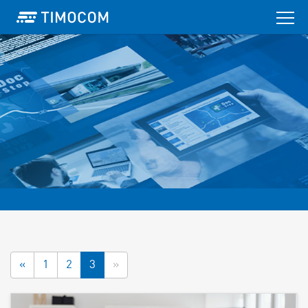
«
1
2
3
»