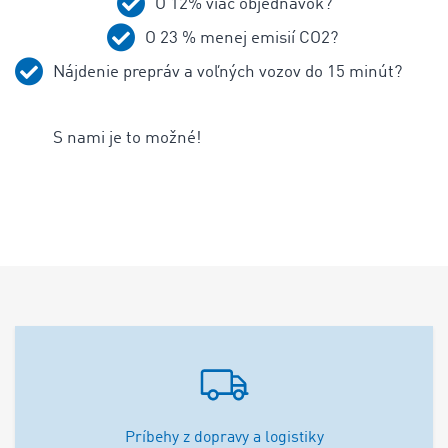
O 12% viac objednávok?
O 23 % menej emisií CO2?
Nájdenie prepráv a voľných vozov do 15 minút?
S nami je to možné!
Príbehy z dopravy a logistiky