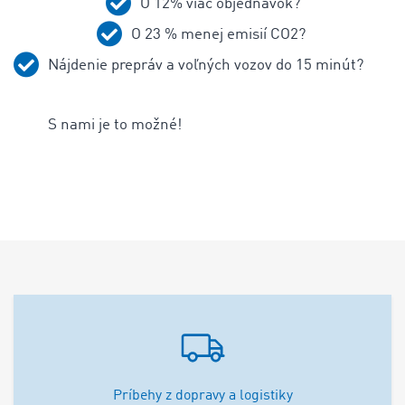
O 12% viac objednávok?
O 23 % menej emisií CO2?
Nájdenie prepráv a voľných vozov do 15 minút?
S nami je to možné!
Príbehy z dopravy a logistiky