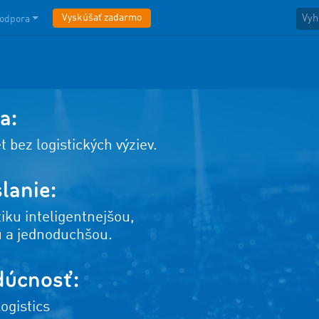
Vyskúšať zadarmo
odpora
a:
t bez logistických výziev.
lanie:
iku inteligentnejšou,
 a jednoduchšou.
dúcnosť:
gistics