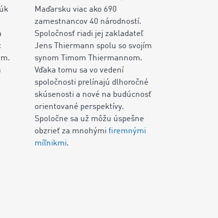
núk
Maďarsku viac ako 690
zamestnancov 40 národností.
a
Spoločnosť riadi jej zakladateľ
c
Jens Thiermann spolu so svojím
em.
synom Timom Thiermannom.
á
Vďaka tomu sa vo vedení
spoločnosti prelínajú dlhoročné
skúsenosti a nové na budúcnosť
orientované perspektívy.
Spoločne sa už môžu úspešne
obzrieť za mnohými
firemnými
míľnikmi
.