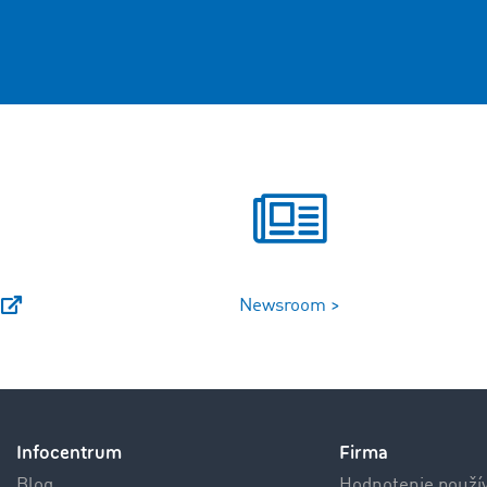
Newsroom >
Infocentrum
Firma
Blog
Hodnotenie použí