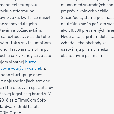
rmann celoeurópsku
milión medzinárodných po
aciu platformu na
prepráv a voľných vozidiel.
avné zákazky. To, čo našiel,
Súčasťou systému je aj naš
nezodpovedalo jeho
neutrálna sieť s počtom via
stavám a požiadavkám.
ako 58.000 preverených firi
 sa rozhodol, že sa do toho
Neutralita je pritom dôležit
 sám! Tak vznikla TimoCom
výhoda, lebo obchody sa
- und Hardware GmbH a po
uzatvárajú priamo medzi
och a cez víkendy sa začalo
obchodnými partnermi.
ojom vlastnej
burzy
dov a voľných vozidiel
. Z
neho startupu je dnes
 z najúspešnejších stredne
ch IT a dátových špecialistov
ópskej logistickej brandži. V
2018 sa z TimoCom Soft-
Hardware GmbH stala
COM GmbH.