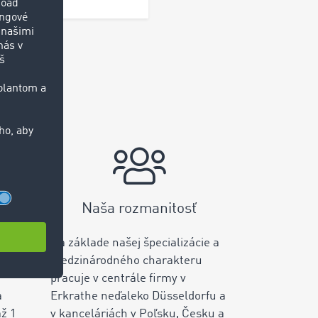
Naša rozmanitosť
odca
Na základe našej špecializácie a
iky
medzinárodného charakteru
pracuje v centrále firmy v
a
Erkrathe neďaleko Düsseldorfu a
ž 1
v kanceláriách v Poľsku, Česku a