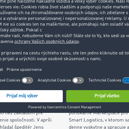
O TIMOCOM
Náš úspech
Naša ponuka
júce digitálne riešenia nie
Ako priekopník a tiež spriev
n to, čo nás dnes poháňa,
prepojením európskej logist
oli tiež základom pre
ponúkame Marketplace pro
enie spoločnosti. V apríli
Smart Logistics, v ktorom s
hľadal špeditér Jens
denne vyskytne a spracuje a