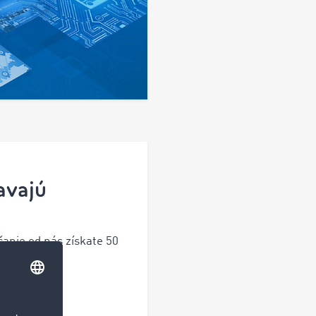
avajú
anie od nás získate
50