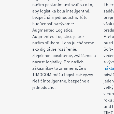
naším poslaním usilovať sa o to,
Thie
aby logistika bola inteligentná,
zadáv
bezpečná a jednoduchá. Túto
prepr
budúcnosť nazývame:
však 
Augmented Logistics.
pred
Augmented Logistics je tiež
Preto
naším sľubom. Lebo ju chápeme
pustí
ako digitálne rozšírenie,
Soft
zlepšenie, posilnenie, zväčšenie a
večer
nárast logistiky. Pre našich
s výv
zákazníkov to znamená, že s
nákla
TIMOCOM môžu logistické výzvy
odváž
riešiť inteligentne, bezpečne a
jeden
jednoducho.
veľký
v eur
roku 
und 
TIMO