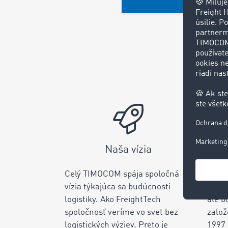
Naša vízia
Celý TIMOCOM spája spoločná
Chýba
vízia týkajúca sa budúcnosti
sú le
logistiky. Ako FreightTech
ale b
spoločnosť veríme vo svet bez
založ
logistických výziev. Preto je
1997 