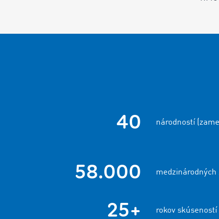
40
národností (zame
58.000
medzinárodných 
25+
rokov skúseností 