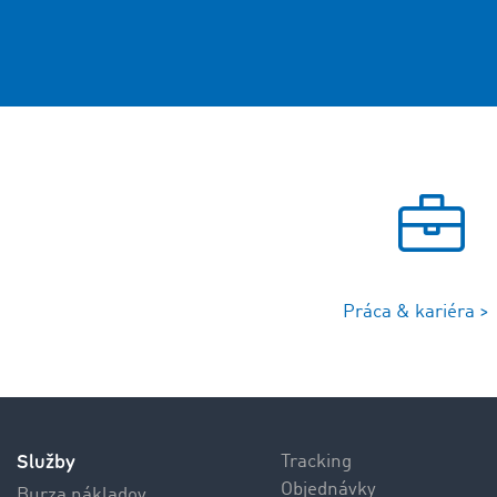
Práca & kariéra >
Služby
Tracking
Objednávky
Burza nákladov