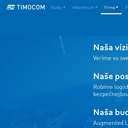
Služby
Infocentrum
Firma
P
Naša vízi
Veríme vo sve
Naše pos
Robíme logist
bezpečnejšou
Naša bu
Augmented Lo