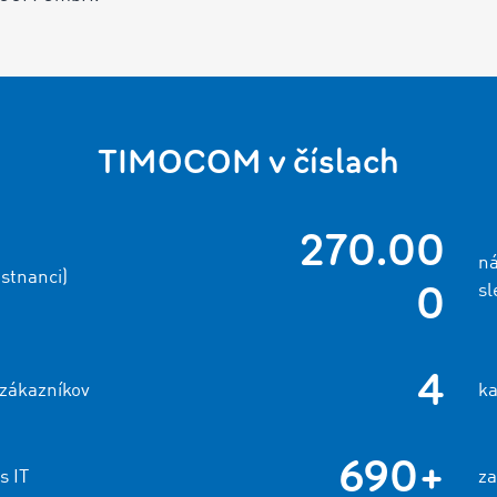
TIMOCOM v číslach
270.00
ná
stnanci)
0
sl
4
zákazníkov
ka
690+
s IT
za