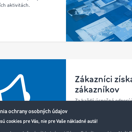
ch aktivitách.
Zákazníci získ
zákazníkov
Za každé úspešné odporúč
€!
Zistiť viac >