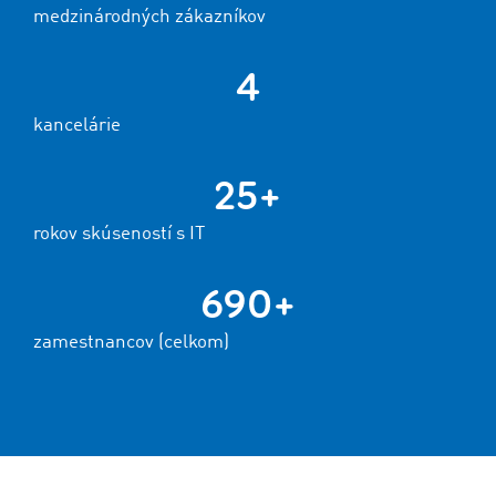
medzinárodných zákazníkov
4
kancelárie
25+
rokov skúseností s IT
690+
zamestnancov (celkom)