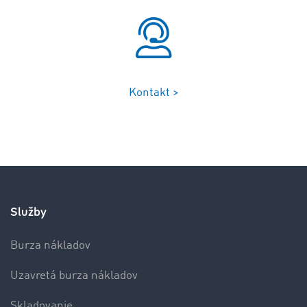
Kontakt >
Služby
Burza nákladov
Uzavretá burza nákladov
Skladovanie