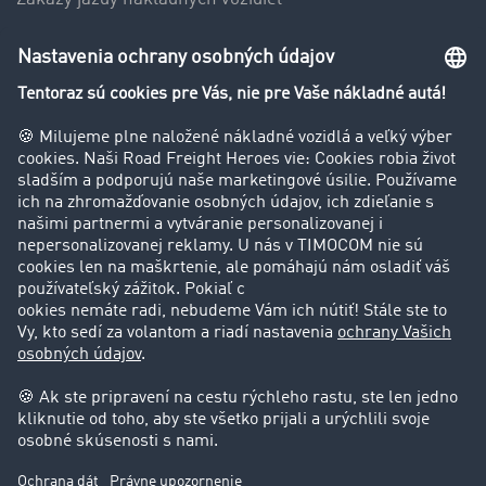
Firma
Hodnotenie používateľov
Príbehy zákazníkov
Zákazníci získavajú zákazníkov
Podpora
Kontakt
Právne informácie
Impressum
VOP