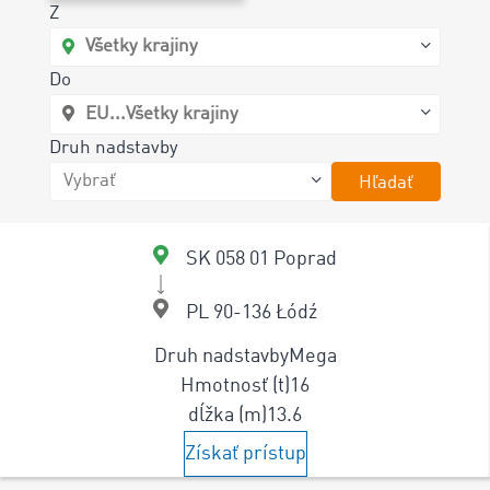
Z
Do
Druh nadstavby
Hľadať
SK 058 01 Poprad
PL 90-136 Łódź
Druh nadstavby
Mega
Hmotnosť (t)
16
dĺžka (m)
13.6
Získať prístup