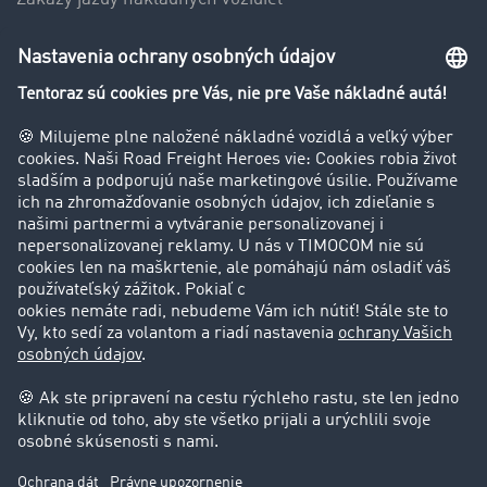
Firma
Hodnotenie používateľov
Príbehy zákazníkov
Zákazníci získavajú zákazníkov
Podpora
Kontakt
Právne informácie
Impressum
VOP