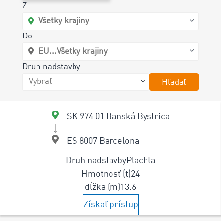
Z
Do
Druh nadstavby
Hľadať
SK 974 01 Banská Bystrica
ES 8007 Barcelona
Druh nadstavby
Plachta
Hmotnosť (t)
24
dĺžka (m)
13.6
Získať prístup