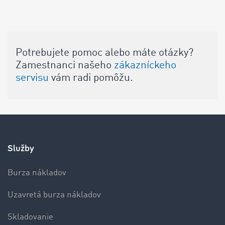
Potrebujete pomoc alebo máte otázky?
Zamestnanci našeho
zákazníckeho
servisu
vám radi pomôžu.
Služby
Burza nákladov
Uzavretá burza nákladov
Skladovanie