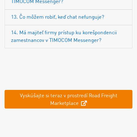
TIMOCOM Messenger?
13. Čo môžem robiť, keď chat nefunguje?
14. Má majiteľ firmy prístup ku korešpondencii
zamestnancov v TIMOCOM Messenger?
Vyskúšajte si teraz v prostredí Road Freight
Marketplace