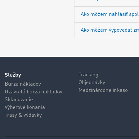
Ako môžem nahlásiť spol
Ako môžem vypovedať z
Služby
Tracking
Objednávky
Burza nákladov
Medzinárodné inkaso
Uzavretá burza nákladov
Skladovanie
Výberové konania
Trasy & výdavky