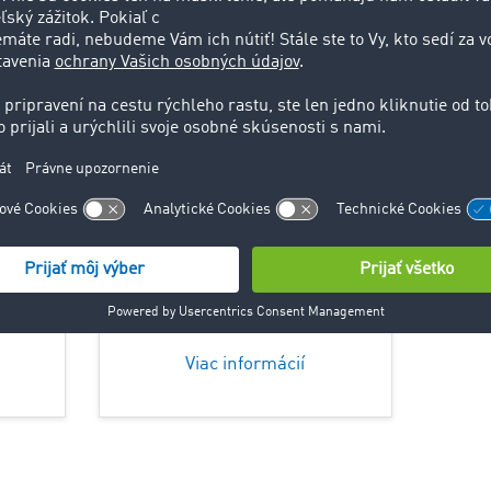
Logistika 1x1
Všetko, čo potrebujete
vedieť! Základy výpočtu
ložných metrov,
kapacity
e si
paliet
a ďalšie.
Viac informácií