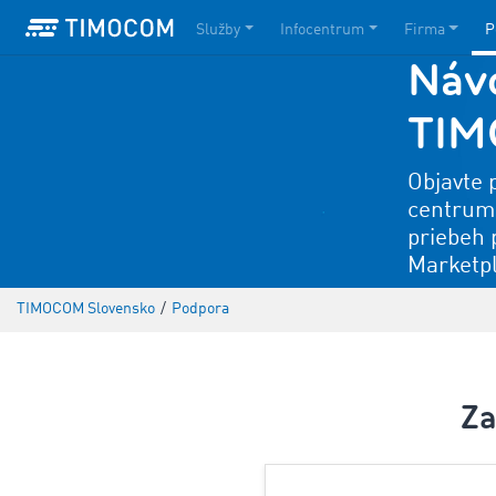
Služby
Infocentrum
Firma
P
Náv
TI
Objavte 
centrum 
priebeh 
Marketpl
TIMOCOM Slovensko
/
Podpora
Za