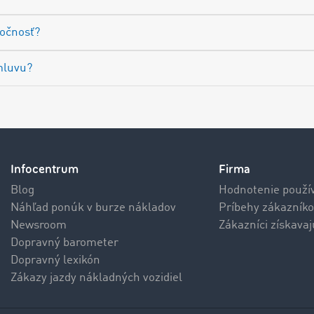
očnosť?
mluvu?
Infocentrum
Firma
Blog
Hodnotenie použí
Náhľad ponúk v burze nákladov
Príbehy zákazníko
Newsroom
Zákazníci získava
Dopravný barometer
Dopravný lexikón
Zákazy jazdy nákladných vozidiel