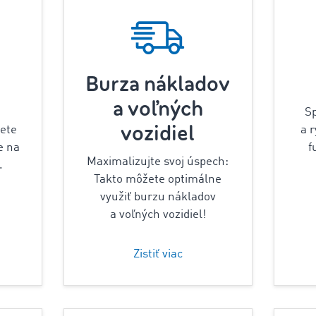
Burza nákladov
a voľných
S
vozidiel
dete
a 
e na
f
Maximalizujte svoj úspech:
.
Takto môžete optimálne
využiť burzu nákladov
a voľných vozidiel!
Zistiť viac