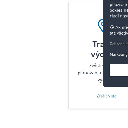
Trasy &
výdavky
Zvýšte efektivitu
plánovania trás a strážt
výdavky.
Zistiť viac