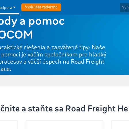
Vyskúšať zadarmo
odpora
ody a pomoc
MOCOM
praktické riešenia a zasvätené tipy: Naše
pomoci je vaším spoločníkom pre hladký
procesov a väčší úspech na Road Freight
ace.
čnite a staňte sa Road Freight He