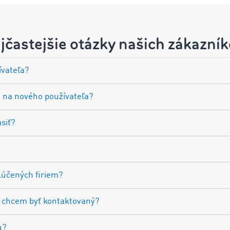
jčastejšie otázky našich zákazník
ívateľa?
 na nového používateľa?
siť?
lúčených firiem?
 chcem byť kontaktovaný?
u?