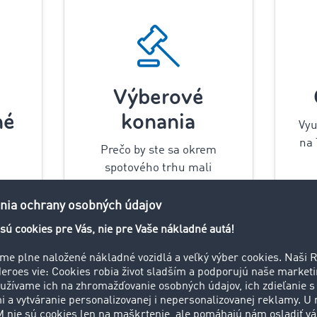
Výberové
né
konania
Vyu
na
Prečo by ste sa okrem
spotového trhu mali
spoliehať aj na Výberové
uje
konania? Ukážeme vám to!
Zistiť viac