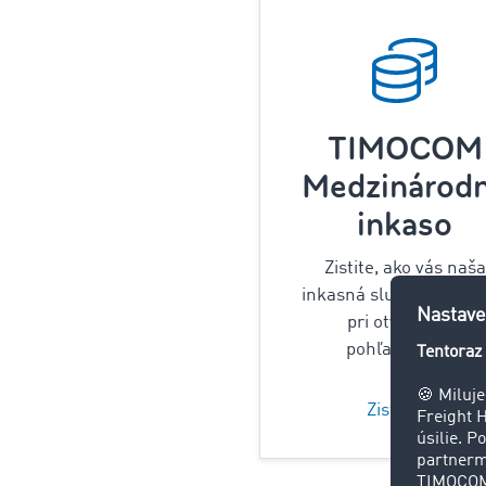
TIMOCOM
Medzinárod
inkaso
Zistite, ako vás naša
inkasná služba podpor
pri otvorených
pohľadávkach.
Zistiť viac