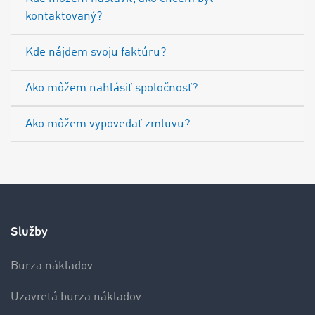
kontaktovaný?
Kde nájdem svoju faktúru?
Ako môžem nahlásiť spoločnosť?
Ako môžem vypovedať zmluvu?
Služby
Burza nákladov
Uzavretá burza nákladov