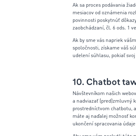
Ak sa proces podávania žiad
mesiacov od oznámenia roz
povinnosti poskytnúť dôkaz
zaobchádzaní, čl. 6 ods. 1 v
Ak by sme vás napriek vášmu
spoločnosti, získame váš sú
udelení súhlasu, pokiaľ svoj
10. Chatbot taw
Návštevníkom našich webový
a nadviazať (pred)zmluvný k
prostredníctvom chatbotu, 
máte aj naďalej možnosť ko
ukončení spracovania údaje