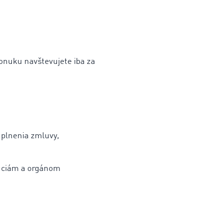
ponuku navštevujete iba za
 plnenia zmluvy,
túciám a orgánom