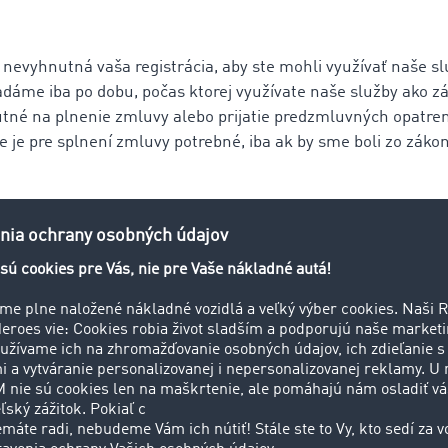
nevyhnutná vaša registrácia, aby ste mohli využívať naše sl
dáme iba po dobu, počas ktorej využívate naše služby ako zá
tné na plnenie zmluvy alebo prijatie predzmluvných opatre
ie je pre splnení zmluvy potrebné, iba ak by sme boli zo zák
 e-mailom poslaným zamestnancom
poslaním e-mailu. Ten môžete zaslať napríklad na
info.s
jobs@timocom.com
alebo na osobný pracovný e-mail nášho 
voj e-mail, použijeme iba na účely odpovede na vašu otázk
o zákonnými požiadavkami.
údajov v procese podávania žiado