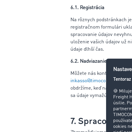
6.1. Registrácia
Na rôznych podstránkach je 
registračnom formulári ukla
spracovanie údajov nevyhnu
uloženie vašich údajov už n
údaje dlhší čas.
6.2. Nadviazanie kontaktu
Môžete nás kontaktovať aj 
inkasso@timocom.com
,
obdržíme, keď nám pošlete s
sa údaje vymažú v súlade s
7. Spracovanie 