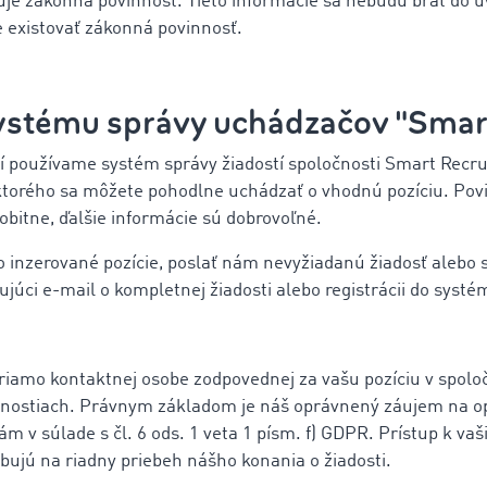
stuje zákonná povinnosť. Tieto informácie sa nebudú brať do 
de existovať zákonná povinnosť.
systému správy uchádzačov "Smart
tí používame systém správy žiadostí spoločnosti Smart Recr
torého sa môžete pohodlne uchádzať o vhodnú pozíciu. Povi
obitne, ďalšie informácie sú dobrovoľné.
inzerované pozície, poslať nám nevyžiadanú žiadosť alebo 
ujúci e-mail o kompletnej žiadosti alebo registrácii do syst
priamo kontaktnej osobe zodpovednej za vašu pozíciu v sp
čnostiach. Právnym základom je náš oprávnený záujem na opti
v súlade s čl. 6 ods. 1 veta 1 písm. f) GDPR. Prístup k v
rebujú na riadny priebeh nášho konania o žiadosti.