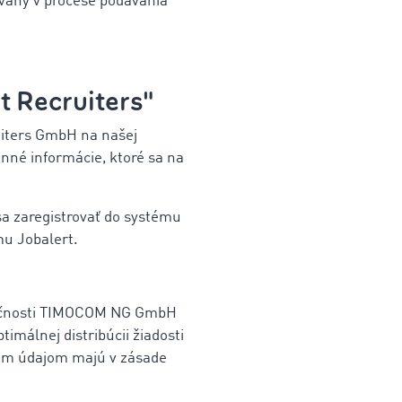
úvahy v procese podávania
 Recruiters"
uiters GmbH na našej
nné informácie, ktoré sa na
sa zaregistrovať do systému
ému Jobalert.
oločnosti TIMOCOM NG GmbH
málnej distribúcii žiadosti
ašim údajom majú v zásade