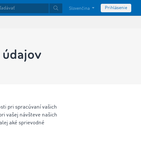
Prihlásenie
Slovenčina
 údajov
ti pri spracúvaní vašich
ri vašej návšteve našich
alej aké sprievodné