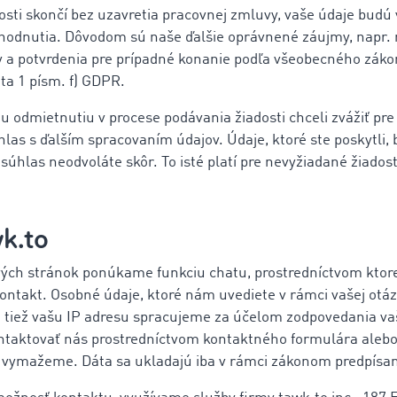
osti skončí bez uzavretia pracovnej zmluvy, vaše údaje bud
hodnutia. Dôvodom sú naše ďalšie oprávnené záujmy, napr.
y a potvrdenia pre prípadné konanie podľa všeobecného zák
eta 1 písm. f) GDPR.
 odmietnutiu v procese podávania žiadosti chceli zvážiť pre 
hlas s ďalším spracovaním údajov. Údaje, ktoré ste poskytli
 súhlas neodvoláte skôr. To isté platí pre nevyžiadané žiadost
k.to
ch stránok ponúkame funkciu chatu, prostredníctvom ktorej
ontakt. Osobné údaje, ktoré nám uvediete v rámci vašej otá
a tiež vašu IP adresu spracujeme za účelom zodpovedania va
ntaktovať nás prostredníctvom kontaktného formulára alebo 
 vymažeme. Dáta sa ukladajú iba v rámci zákonom predpísan