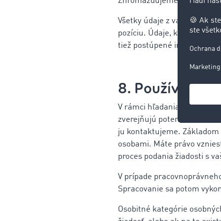
Zhromažďujeme a ukladáme o
Všetky údaje z vašej žiado
pozíciu. Údaje, ktoré spracú
tiež postúpené iným spoloč
8. Používanie s
V rámci hľadania vhodných 
zverejňujú potenciálni kandi
ju kontaktujeme. Základom 
osobami. Máte právo vznies
proces podania žiadosti s 
V prípade pracovnoprávneho
Spracovanie sa potom vyko
Osobitné kategórie osobných