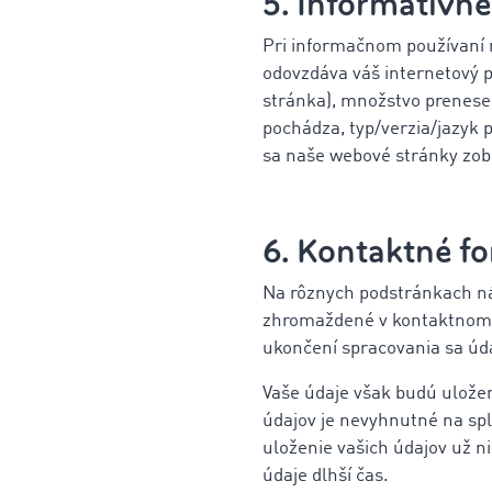
5. Informatívne
Pri informačnom používaní
odovzdáva váš internetový p
stránka), množstvo prenesen
pochádza, typ/verzia/jazyk 
sa naše webové stránky zobra
6. Kontaktné f
Na rôznych podstránkach ná
zhromaždené v kontaktnom f
ukončení spracovania sa úd
Vaše údaje však budú uložen
údajov je nevyhnutné na sp
uloženie vašich údajov už n
údaje dlhší čas.