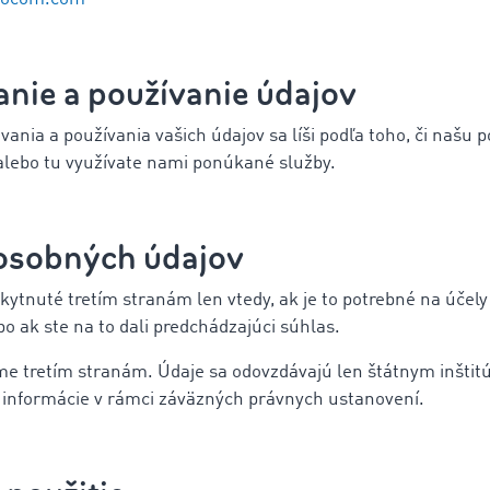
nie a používanie údajov
nia a používania vašich údajov sa líši podľa toho, či našu 
alebo tu využívate nami ponúkané služby.
 osobných údajov
ytnuté tretím stranám len vtedy, ak je to potrebné na účely
o ak ste na to dali predchádzajúci súhlas.
e tretím stranám. Údaje sa odovzdávajú len štátnym inšti
 informácie v rámci záväzných právnych ustanovení.