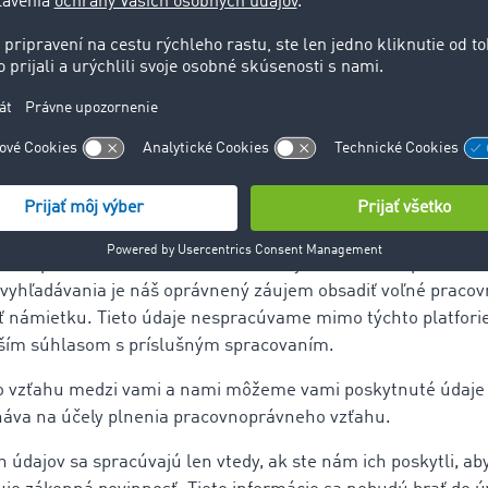
sobné údaje zo žiadostí o inzerované pracovné pozície a z 
sti budú zhromaždené a spracované s cieľom vybrať vhodnýc
vame, si určujete sami, pretože sami iniciujete ich prenos. Ú
nostiam a nadriadeným orgánom v skupine spoločností na úč
lužieb XING a LinkedIn
kandidátov vyhľadávame na portáloch XING a LinkedIn a oso
dáti, používame na overenie toho, či je daná osoba pre nás v
vyhľadávania je náš oprávnený záujem obsadiť voľné praco
ť námietku. Tieto údaje nespracúvame mimo týchto platfori
vaším súhlasom s príslušným spracovaním.
 vzťahu medzi vami a nami môžeme vami poskytnuté údaje ď
náva na účely plnenia pracovnoprávneho vzťahu.
 údajov sa spracúvajú len vtedy, ak ste nám ich poskytli, a