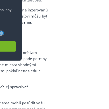
nevyžiadaných žiadostí.
h uchádzačov na inzerovanú
daje o žiadateľovi môžu byť
ely rozhodovania.
bné údaje, ktoré tam
hodná, a v prípade potreby
vné miesta vhodnými
em, pokiaľ nenasleduje
alej spracúvať.
by sme mohli posúdiť vašu