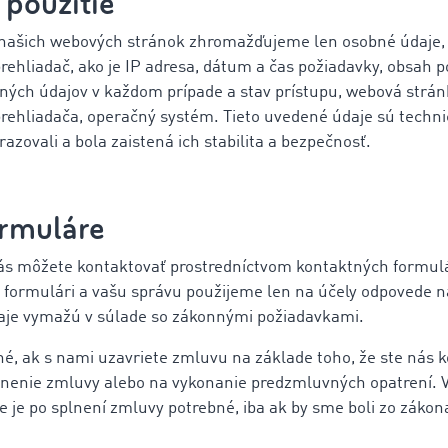
 použitie
 našich webových stránok zhromažďujeme len osobné údaje,
rehliadač, ako je IP adresa, dátum a čas požiadavky, obsah 
ých údajov v každom prípade a stav prístupu, webová stránk
prehliadača, operačný systém. Tieto uvedené údaje sú techn
zovali a bola zaistená ich stabilita a bezpečnosť.
ormuláre
s môžete kontaktovať prostredníctvom kontaktných formulá
ormulári a vašu správu použijeme len na účely odpovede n
aje vymažú v súlade so zákonnými požiadavkami.
é, ak s nami uzavriete zmluvu na základe toho, že ste nás k
lnenie zmluvy alebo na vykonanie predzmluvných opatrení.
ie je po splnení zmluvy potrebné, iba ak by sme boli zo záko