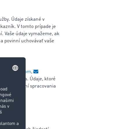
užby. Údaje získané v
kazník. V tomto prípade je
ní. Vaše údaje vymažeme, ak
ona povinní uchovávať vaše
k@timocom.com
,
zamestnanca. Údaje, ktoré
u. Po ukončení spracovania
stí