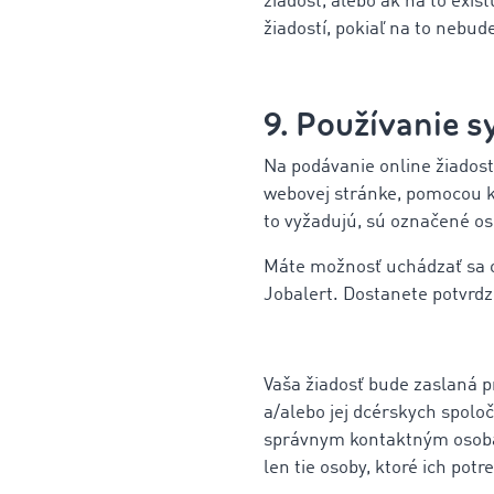
žiadosť, alebo ak na to exi
žiadostí, pokiaľ na to nebu
9. Používanie 
Na podávanie online žiados
webovej stránke, pomocou k
to vyžadujú, sú označené os
Máte možnosť uchádzať sa o 
Jobalert. Dostanete potvrdz
Vaša žiadosť bude zaslaná 
a/alebo jej dcérskych spolo
správnym kontaktným osobám 
len tie osoby, ktoré ich pot