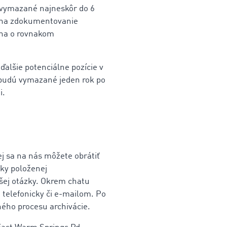
ú vymazané najneskôr do 6
 na zdokumentovanie
ona o rovnakom
ďalšie potenciálne pozície v
, budú vymazané jeden rok po
i.
 sa na nás môžete obrátiť
zky položenej
šej otázky. Okrem chatu
telefonicky či e-mailom. Po
ého procesu archivácie.