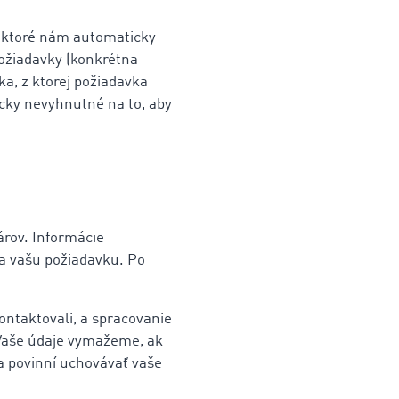
 ktoré nám automaticky
požiadavky (konkrétna
a, z ktorej požiadavka
icky nevyhnutné na to, aby
rov. Informácie
a vašu požiadavku. Po
ontaktovali, a spracovanie
 Vaše údaje vymažeme, ak
na povinní uchovávať vaše