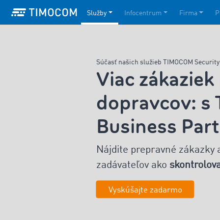
Služby
Infocentrum
Firma
P
Súčasť našich služieb TIMOCOM Securit
Viac zákaziek
dopravcov: 
Business Par
Nájdite prepravné zákazky 
zadávateľov ako
skontrolov
Vyskúšajte zadarmo