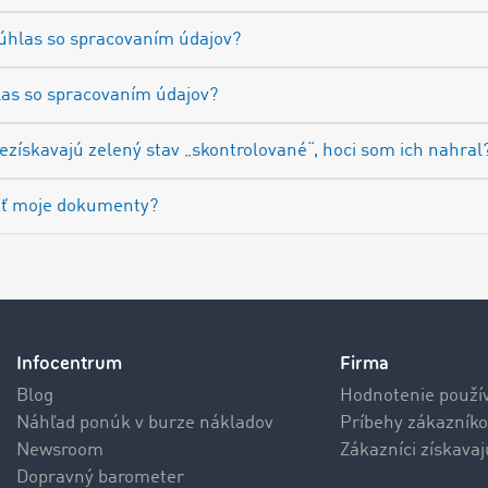
súhlas so spracovaním údajov?
as so spracovaním údajov?
ískavajú zelený stav „skontrolované“, hoci som ich nahral
nuť moje dokumenty?
Infocentrum
Firma
Blog
Hodnotenie použí
Náhľad ponúk v burze nákladov
Príbehy zákazníko
Newsroom
Zákazníci získava
Dopravný barometer