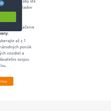
arketplace, aby ste
p k Burze nákladov
e firemné
chajte ich
 získajte označenie
pany
.
yberajte až z 1
inárodných ponúk
ých vozidiel a
dávateľov svojou
ťou.
armo