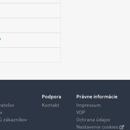
?
Podpora
Právne informácie
vateľov
Kontakt
Impressum
v
VOP
jú zákazníkov
Ochrana údajov
Nastavenie cookies