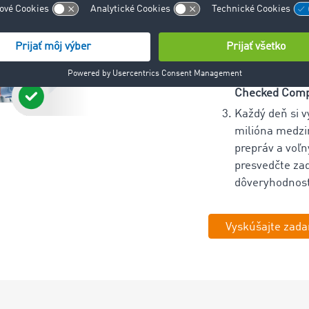
Road Freight M
získali prístu
Nahrajte svoj
dokumenty, ne
skontrolovať a
Checked Com
Každý deň si v
milióna medz
prepráv a voľn
presvedčte za
dôveryhodnos
Vyskúšajte zad