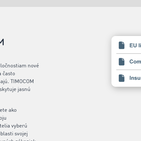
h
M
ločnostiam nové
a často
znajú. TIMOCOM
skytuje jasnú
ete ako
oju
telia vyberú
blasti svojej