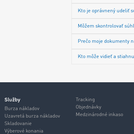
Kto je oprávnený udeliť 
Môžem skontrolovať súhl
Prečo moje dokumenty nez
Kto môže vidieť a stiah
Služby
Tracking
Objednávky
Burza nákladov
Medzinárodné inkaso
Uzavretá burza nákladov
Skladovanie
Výberové konania