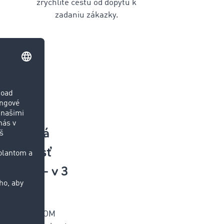
zrýchlite cestu od dopytu k
zadaniu zákazky.
trolovaná
poločnosť
zákazky – v 3
 sa na TIMOCOM