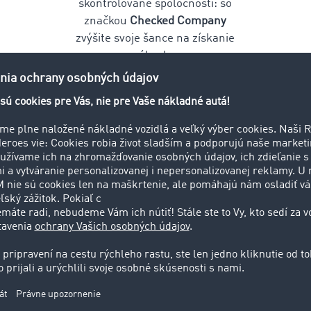
skontrolované spoločnosti: so
značkou
Checked Company
zvýšite svoje šance na získanie
zákazky.
Ak ako skon
prepravná s
získať nové 
krokoch
Zaregistrujte