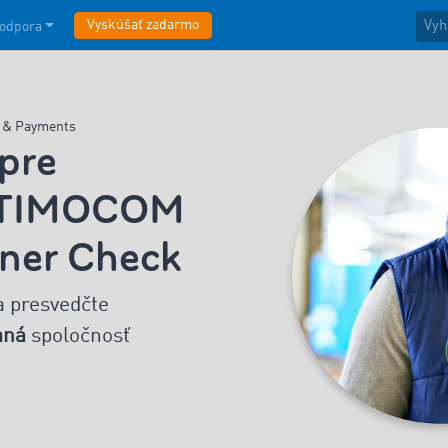
Vyskúšať zadarmo
odpora
y & Payments
 pre
s TIMOCOM
tner Check
a presvedčte
aná
spoločnosť