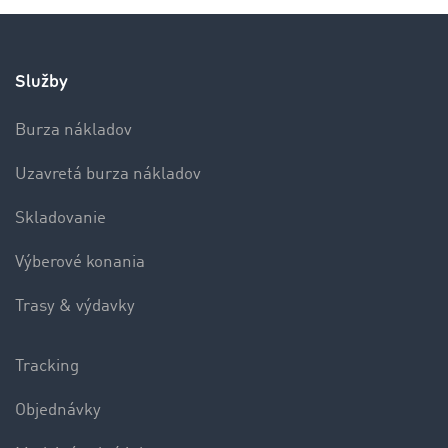
Služby
Burza nákladov
Uzavretá burza nákladov
Skladovanie
Výberové konania
Trasy & výdavky
Tracking
Objednávky