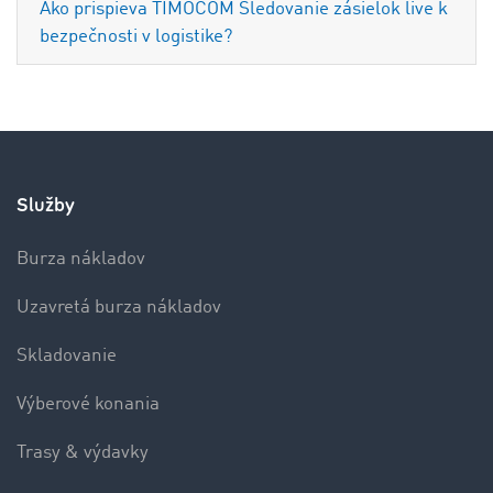
Ako prispieva TIMOCOM Sledovanie zásielok live k
bezpečnosti v logistike?
Služby
Burza nákladov
Uzavretá burza nákladov
Skladovanie
Výberové konania
Trasy & výdavky