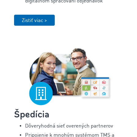
digitálnom spracovaní objednávok
Zistiť viac >
Špedícia
Dôveryhodná sieť overených partnerov
Pripojenie k mnohým systémom TMS a