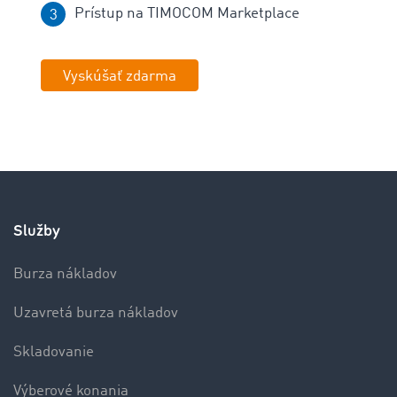
Prístup na TIMOCOM Marketplace
Vyskúšať zdarma
Služby
Burza nákladov
Uzavretá burza nákladov
Skladovanie
Výberové konania