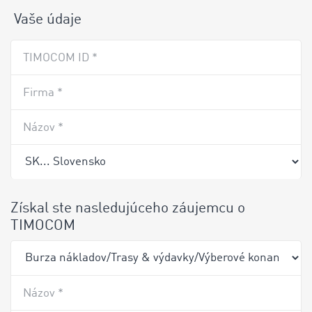
Vaše údaje
TIMOCOM ID *
Firma *
Názov *
Získal ste nasledujúceho záujemcu o
TIMOCOM
Názov *