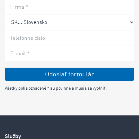
Firma *
Telefónne číslo
E-mail *
Odoslať formulár
Všetky polia označené * sú povinné a musia sa vyplniť.
Služby