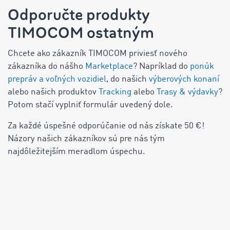
Odporučte produkty
TIMOCOM ostatným
Chcete ako zákazník TIMOCOM priviesť nového
zákazníka do nášho
Marketplace
? Napríklad do
ponúk
prepráv a voľných vozidiel
, do našich
výberových konaní
alebo našich produktov
Tracking
alebo
Trasy & výdavky
?
Potom stačí vyplniť formulár uvedený dole.
Za každé úspešné odporúčanie od nás získate
50
€!
Názory našich zákazníkov sú pre nás tým
najdôležitejším meradlom úspechu.