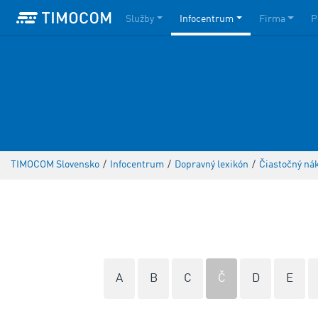
Služby
Infocentrum
Firma
P
TIMOCOM Slovensko
/
Infocentrum
/
Dopravný lexikón
/
Čiastočný ná
A
B
C
Č
D
E