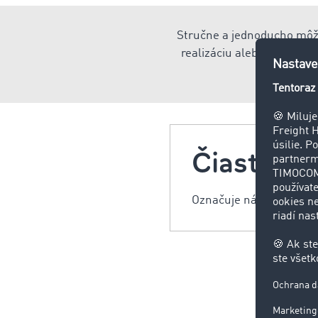
Stručne a jednoducho môžet
realizáciu alebo spravova
Čiastočný
Označuje náklad, ktorý 