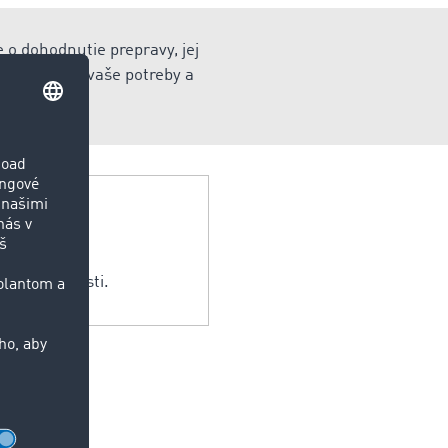
 o dohodnutie prepravy, jej
oužitie pre vaše potreby a
le iba z časti.