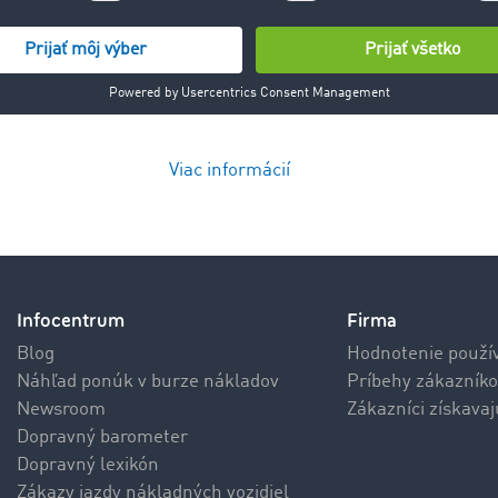
Viac informácií
Infocentrum
Firma
Blog
Hodnotenie použí
Náhľad ponúk v burze nákladov
Príbehy zákazníko
Newsroom
Zákazníci získava
Dopravný barometer
Dopravný lexikón
Zákazy jazdy nákladných vozidiel