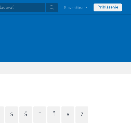
Prihlásenie
Slovenčina
S
Š
T
Ť
V
Z