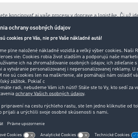
e koncipovať aj vaše procesy v doprave a logistike. Či už ide
nie objednávok, v
Marketplace od TIMOCOM
nájdete vhodné p
úroveň digitalizácie.
 náklad
nákladný automobil nevyťaží kompletne (kompletný náklad), a