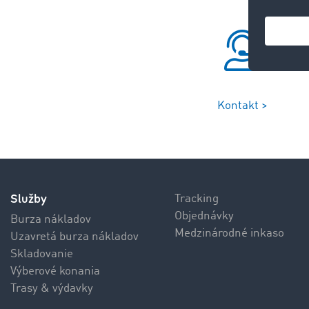
Kontakt >
Služby
Tracking
Objednávky
Burza nákladov
Medzinárodné inkaso
Uzavretá burza nákladov
Skladovanie
Výberové konania
Trasy & výdavky