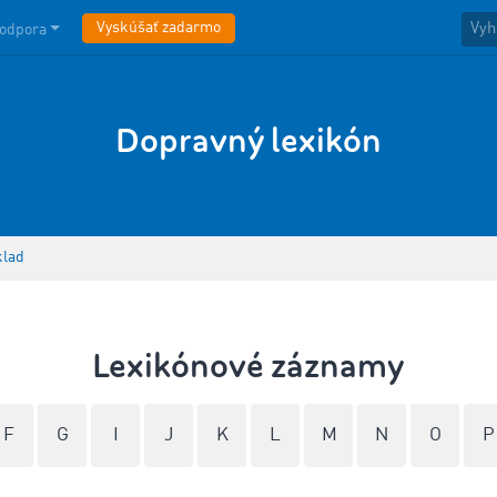
Vyskúšať zadarmo
odpora
Dopravný lexikón
klad
Lexikónové záznamy
F
G
I
J
K
L
M
N
O
P