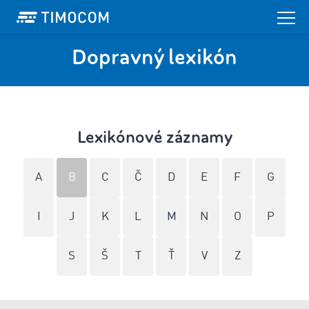
Dopravný lexikón
Lexikónové záznamy
A
B
C
Č
D
E
F
G
I
J
K
L
M
N
O
P
S
Š
T
Ť
V
Z