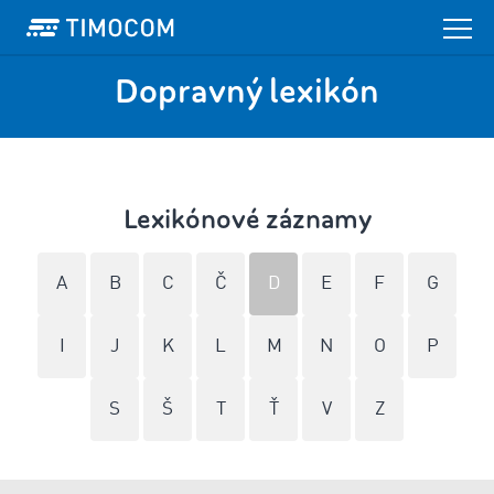
Dopravný lexikón
Lexikónové záznamy
A
B
C
Č
D
E
F
G
I
J
K
L
M
N
O
P
S
Š
T
Ť
V
Z