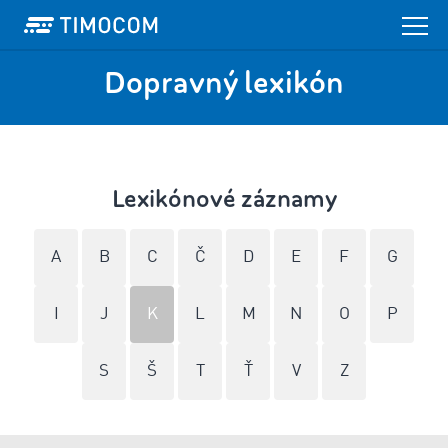
Dopravný lexikón
Lexikónové záznamy
A
B
C
Č
D
E
F
G
I
J
K
L
M
N
O
P
S
Š
T
Ť
V
Z