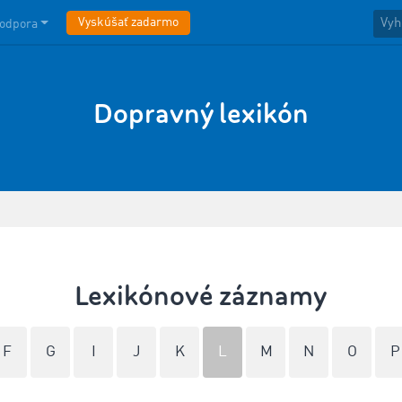
Vyskúšať zadarmo
odpora
Dopravný lexikón
Lexikónové záznamy
F
G
I
J
K
L
M
N
O
P