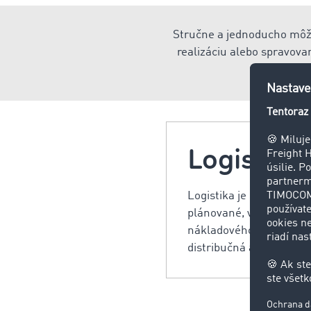
Stručne a jednoducho môžet
realizáciu alebo spravova
Logistika
Logistika je proces poh
plánované, vykonávané 
nákladového toku. Čiast
distribučná a odpadová l