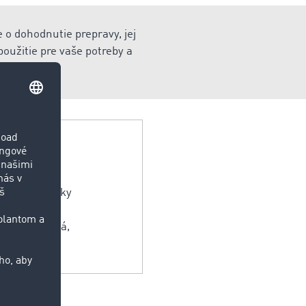
 o dohodnutie prepravy, jej
oužitie pre vaše potreby a
spadajú všetky
optimálneho
rtná, výrobná,