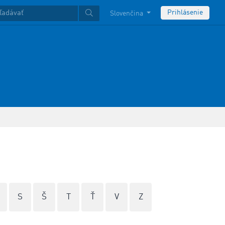
Prihlásenie
Slovenčina
S
Š
T
Ť
V
Z