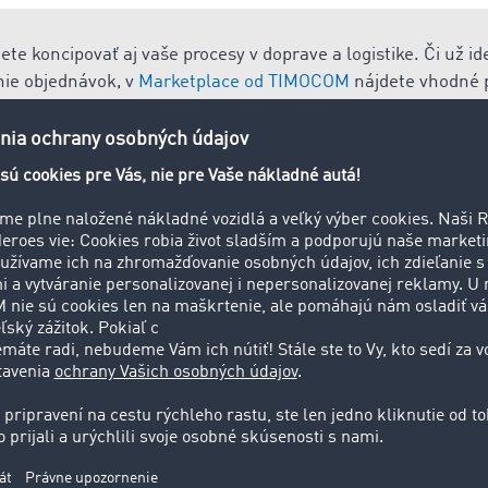
e koncipovať aj vaše procesy v doprave a logistike. Či už ide
nie objednávok, v
Marketplace od TIMOCOM
nájdete vhodné p
úroveň digitalizácie.
ybu tovaru od objednávky až po dodávku zákazníkovi. Pod to 
a kontrolované opatrenia vrátane nástrojov pre vytvorenie 
kovými disciplínami sú napr. zásobovacia, skladová, transpo
ogistika.