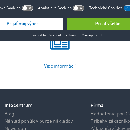
Viac informácií
Infocentrum
Firma
Blog
Hodnotenie použí
Náhľad ponúk v burze nákladov
Príbehy zákazníko
Newsroom
Zákazníci získava