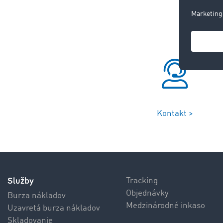
Kontakt >
Služby
Tracking
Objednávky
Burza nákladov
Medzinárodné inkaso
Uzavretá burza nákladov
Skladovanie