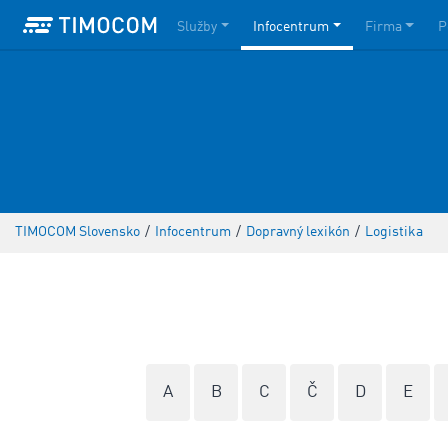
Služby
Infocentrum
Firma
P
TIMOCOM Slovensko
/
Infocentrum
/
Dopravný lexikón
/
Logistika
A
B
C
Č
D
E