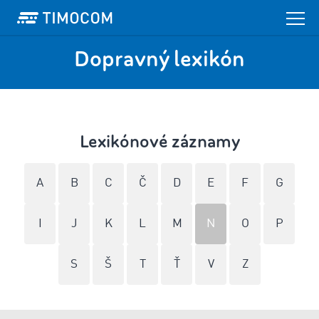
Dopravný lexikón
Lexikónové záznamy
A
B
C
Č
D
E
F
G
I
J
K
L
M
N
O
P
S
Š
T
Ť
V
Z