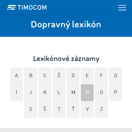
Dopravný lexikón
Lexikónové záznamy
A
B
C
Č
D
E
F
G
I
J
K
L
M
N
O
P
S
Š
T
Ť
V
Z