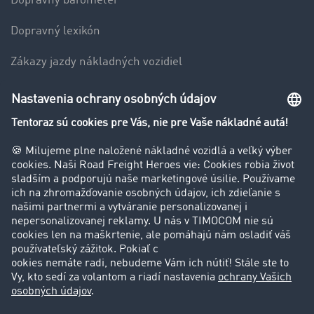
Dopravný barometer
Dopravný lexikón
Zákazy jazdy nákladných vozidiel
Firma
Hodnotenie používateľov
Príbehy zákazníkov
Zákazníci získavajú zákazníkov
Podpora
Kontakt
Právne informácie