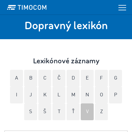
Dopravný lexikón
Lexikónové záznamy
A
B
C
Č
D
E
F
G
I
J
K
L
M
N
O
P
S
Š
T
Ť
V
Z