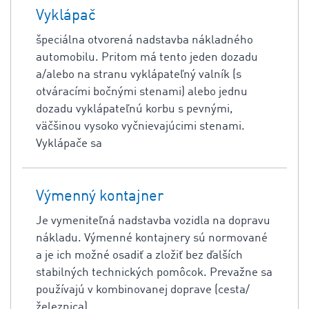
Vyklápač
špeciálna otvorená nadstavba nákladného
automobilu. Pritom má tento jeden dozadu
a/alebo na stranu vyklápateľný valník (s
otváracími bočnými stenami) alebo jednu
dozadu vyklápateľnú korbu s pevnými,
väčšinou vysoko vyčnievajúcimi stenami.
Vyklápače sa
Výmenný kontajner
Je vymeniteľná nadstavba vozidla na dopravu
nákladu. Výmenné kontajnery sú normované
a je ich možné osadiť a zložiť bez ďalších
stabilných technických pomôcok. Prevažne sa
používajú v kombinovanej doprave (cesta/
železnica).