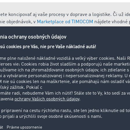
e koncipovať aj vaše procesy v doprave a logistike. Či už ide
nie objednávok, v
Marketplace od TIMOCOM
nájdete vhodné p
úroveň digitalizácie.
pás navinutý na cievku (Coil = anglicky pre cievku). Spravidl
e tiež o navinutý oceľový drôt ako polotovar. Vo forme zvitku
ocele a zliatiny medzi výrobcami spracujúceho priemyslu (n