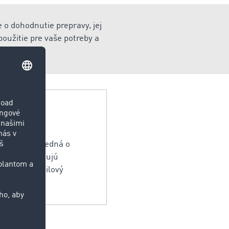
 o dohodnutie prepravy, jej
oužitie pre vaše potreby a
a sa pritom jedná o
 sa transportujú
apr. automobilový