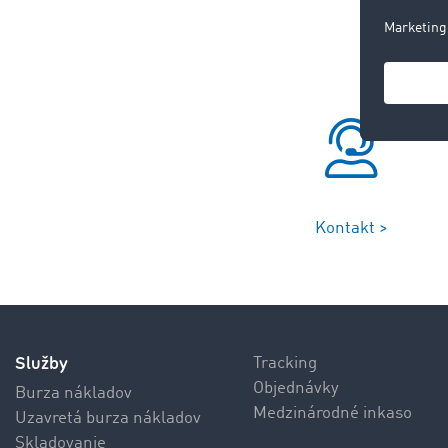
Kontakt >
Služby
Tracking
Objednávky
Burza nákladov
Medzinárodné inkaso
Uzavretá burza nákladov
Skladovanie