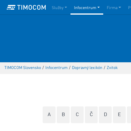
Služby
Infocentrum
Firma
P
TIMOCOM Slovensko
/
Infocentrum
/
Dopravný lexikón
/
Zvitok
A
B
C
Č
D
E