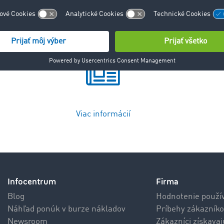
Viac informácií
Infocentrum
Firma
Blog
Hodnotenie použí
Náhľad ponúk v burze nákladov
Príbehy zákazníko
Newsroom
Zákazníci získava