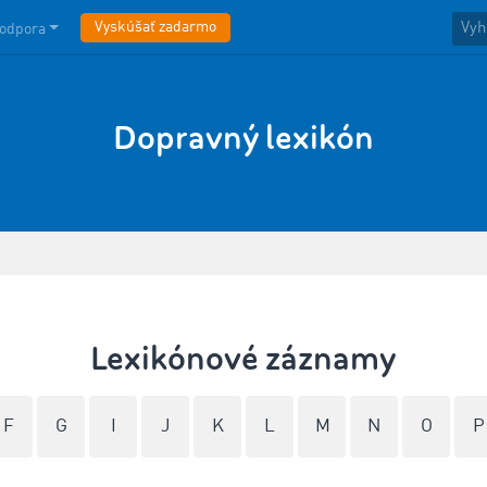
Vyskúšať zadarmo
odpora
Dopravný lexikón
Lexikónové záznamy
F
G
I
J
K
L
M
N
O
P