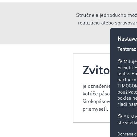
Stručne a jednoducho môžet
realizáciu alebo spravova
Zvitok
je označenie pre kovový 
kotúče pásovej ocele, al
širokopásové výrobky z 
priemysel).