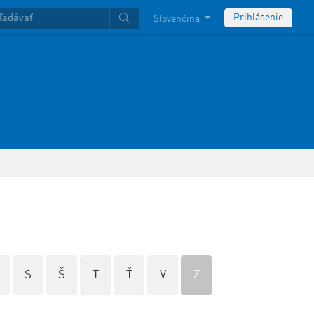
Prihlásenie
Slovenčina
S
Š
T
Ť
V
Z