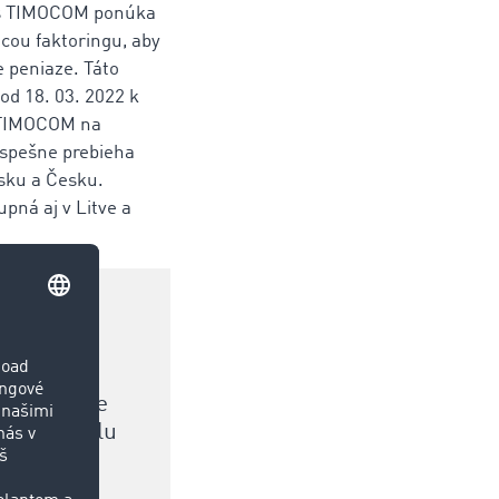
 TIMOCOM ponúka
cou faktoringu, aby
e peniaze. Táto
 od 18. 03. 2022 k
v TIMOCOM na
úspešne prebieha
sku a Česku.
pná aj v Litve a
 našich
airs
umožňujeme
émov: rýchlu