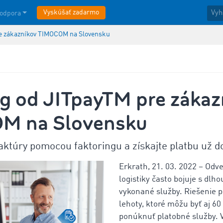
Vyskúšať zadarmo
odpora
re zákazníkov TIMOCOM na Slovensku
ng od JITpayTM pre zákaz
M na Slovensku
faktúry pomocou faktoringu a získajte platbu už d
Erkrath, 21. 03. 2022 – Odve
logistiky často bojuje s dlh
vykonané služby. Riešenie p
lehoty, ktoré môžu byť aj 60
ponúknuť platobné služby. V