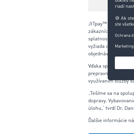
JITpay™ je poskytova
zákazníci TIMOCOM m
splatnosti. JITpay™
vyžiada od zadávate
objednávky prepravy 
Vďaka spolupráci m
prepravné objednávk
využívaním služby sa
„Tešíme sa na spolu
dopravy. Vybavovanie
úlohu,“ tvrdí Dr. Dan
Ďalšie informácie ná