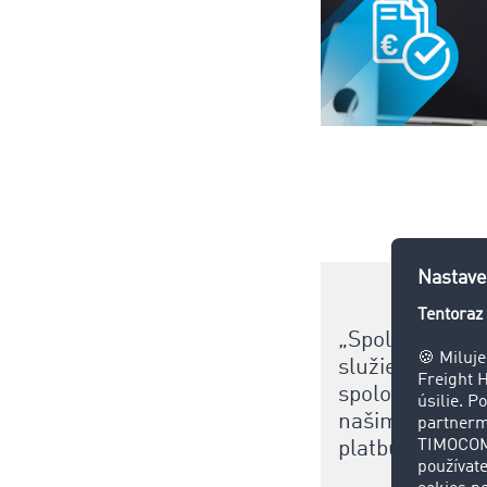
„Spolupráca s 
služieb“, hovo
spoločnosti T
našim zákazník
platbu za odve