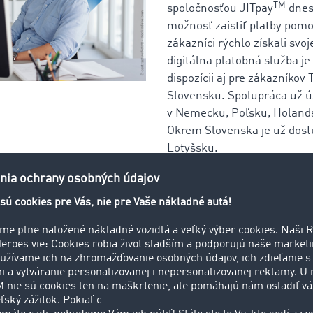
TM
spoločnosťou JITpay
dnes
možnosť zaistiť platby pomo
zákazníci rýchlo získali svoj
digitálna platobná služba je
dispozícii aj pre zákazníko
Slovensku. Spolupráca už 
v Nemecku, Poľsku, Holand
Okrem Slovenska je už dostu
Lotyšsku.
JITpayTM je pre nás ďalší dôležitý posun v ponuke
rí Gunnar Gburek, hovorca a Headof Business Aff
IMOCOM. „S touto digitálnou platobnou službou 
om, aby vyriešili jeden zo svojich hlavných probl
denú prácu.“