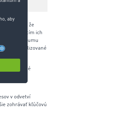
 To znamená, že
pred uplynutím ich
fakturovanú sumu
atbu za realizované
 za dokončené
 spojené s
sov v odvetví
jšie zohrávať kľúčovú