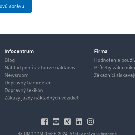
čovú správu
Infocentrum
Firma
Blog
Hodnotenie použí
Náhľad ponúk v burze nákladov
Príbehy zákazníko
Newsroom
Zákazníci získava
Dopravný barometer
Dopravný lexikón
Zákazy jazdy nákladných vozidiel
© TIMOCOM GmbH 2024. Všetky práva vyhradené