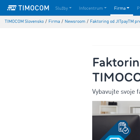
Služby
Infocentrum
Firma
P
TIMOCOM Slovensko
/
Firma
/
Newsroom
/
Faktoring od JITpayTM p
Faktori
TIMOCO
Vybavujte svoje 