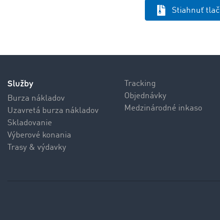
Stiahnuť tla
Služby
Tracking
Objednávky
Burza nákladov
Medzinárodné inkaso
Uzavretá burza nákladov
Skladovanie
Výberové konania
Trasy & výdavky