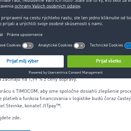
teľ platobných služieb, medzi ktorými ponúka aj faktoring.
ajú možnosť za poplatok previesť faktúry na JITpay™ ešte 
 zaplatí zákazníkovi TIMOCOM obratom a v ďalšom kroku si 
ľa. Pre zákazníkov TIMOCOM to znamená takmer okamžitú pl
a zaistenú likviditu.
TM
edzi
TIMOCOM a JITpay
zákazníci získavajú záruku platby
y pri 98 % ponúk prepráv v Smart Logistics System. Náklady
 začínajú na 1,99 % z ceny dopravy.
prácu s TIMOCOM, aby sme spoločne dosiahli zlepšenie proce
 platieb a funkcia financovania v logistike budú čoraz časte
iel Steinke, konateľ JITpay™.
jdete zde.