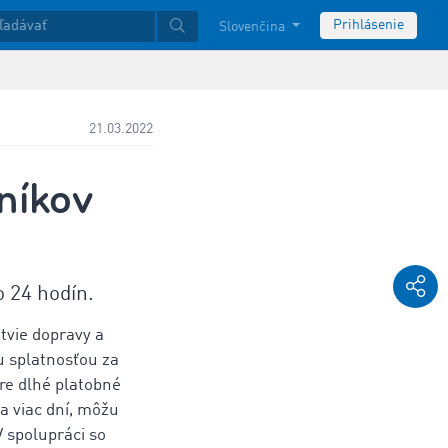
Prihlásenie
Slovenčina
21.03.2022
níkov
o 24 hodín.
tvie dopravy a
ou splatnosťou za
re dlhé platobné
 a viac dní, môžu
 spolupráci so