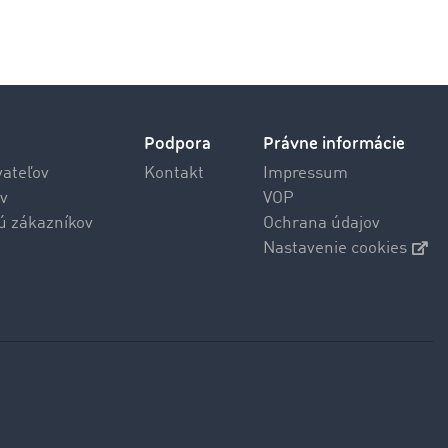
Podpora
Právne informácie
vateľov
Kontakt
Impressum
v
VOP
jú zákazníkov
Ochrana údajov
Nastavenie cookies