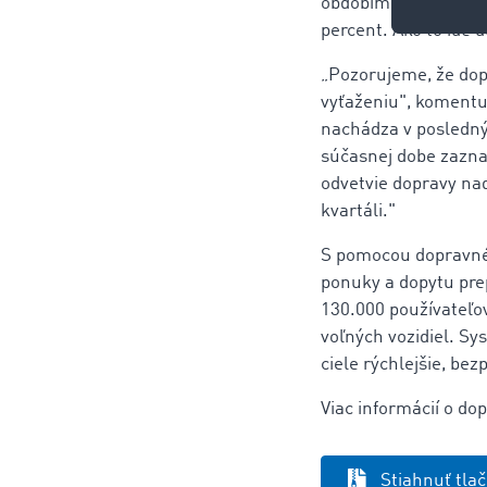
obdobím predchádzaj
percent. Ako to ide 
„Pozorujeme, že dop
vyťaženiu", komentu
nachádza v poslednýc
súčasnej dobe zazn
odvetvie dopravy naď
kvartáli."
S pomocou dopravné
ponuky a dopytu prep
130.000 používateľ
voľných vozidiel. S
ciele rýchlejšie, be
Viac informácií o 
Stiahnuť tla