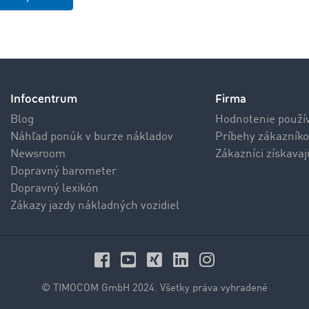
Infocentrum
Firma
Blog
Hodnotenie použí
Náhľad ponúk v burze nákladov
Príbehy zákazníko
Newsroom
Zákazníci získava
Dopravný barometer
Dopravný lexikón
Zákazy jazdy nákladných vozidiel
© TIMOCOM GmbH 2024. Všetky práva vyhradené