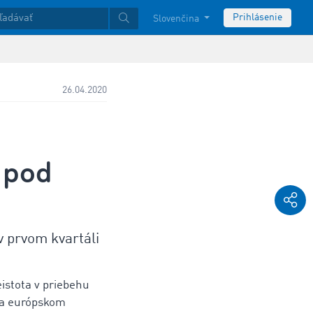
Prihlásenie
Slovenčina
26.04.2020
 pod
 prvom kvartáli
eistota v priebehu
 na európskom