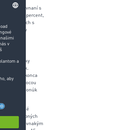
cent v porovnaní s
rástli o 26 percent,
 po prepravách s
kovateľ burzy
eniu prevádzky
stva dodávok.
polovice do konca
pred Veľkou nocou
až 750.000 ponúk
dlá, prepravné
 Počet dostupných
 porovnaní s rovnakým