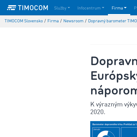
Služby
Infocentrum
Firma
P
TIMOCOM Slovensko
/
Firma
/
Newsroom
/
Dopravný barometer TIMO
Doprav
Európsk
náporom
K výrazným výky
2020.