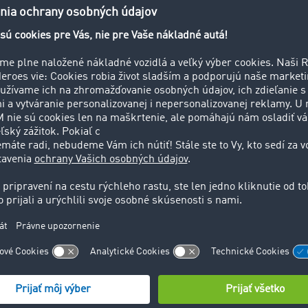
20 tak TIMOCOM zaznamenal zvýšenie ponúk prepráv o 16 per
nulého roka. Transporty z krajín EÚ smerom do Talianska vz
53 percent. Obzvlášť žiadané boli chladiarenské vozy. Dopyt
l o 50 percent vyšší ako predchádzajúci rok, uvádza prevádz
lovici marca znížil o viac ako dve tretiny
vretie celej Európy v polovici marca, ktoré viedlo k preruš
(s výnimkou maloobchodov s potravinami) a k poklesu množ
repravám v potravinárskom odvetví klesol objem prepráv od 
 o viac ako dve tretiny", uvádza Fecke. „Porovnateľný vývoj 
y zaznamenaný." V TIMOCOM býva inokedy denne zverejnené 
zidiel.
ase krízy zúfalo hľadajú zákazky, aby mohli vyťažiť svoje vozi
 na trhu cez TIMOCOM v úvodnom kvartáli tohto roka klesli.
po celej Európe sa v prvom štvrťroku znížil o tri percentá v