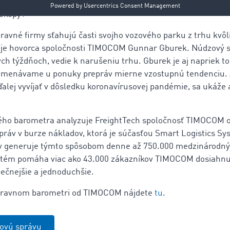
úceho roka. V Nemecku klesol počet ponúk voľných vozidiel
dokopy?
ravné firmy sťahujú časti svojho vozového parku z trhu kv
je hovorca spoločnosti TIMOCOM Gunnar Gburek. Núdzový st
h týždňoch, vedie k narušeniu trhu. Gburek je aj napriek to
amenávame u ponuky prepráv mierne vzostupnú tendenciu. 
alej vyvíjať v dôsledku koronavírusovej pandémie, sa ukáže
ho barometra analyzuje FreightTech spoločnosť TIMOCOM o
ráv v burze nákladov, ktorá je súčasťou Smart Logistics Sy
ov generuje týmto spôsobom denne až 750.000 medzinárodný
ystém pomáha viac ako 43.000 zákazníkov TIMOCOM dosiahnuť 
zpečnejšie a jednoduchšie.
dopravnom barometri od TIMOCOM nájdete
tu
.
čovú správu