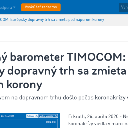
Vyskúšať zadarmo
odpora
COM: Európsky dopravný trh sa zmieta pod náporom korony
ný barometer TIMOCOM:
y dopravný trh sa zmieta
 korony
vom na dopravnom trhu došlo počas koronakrízy v
Erkrath, 26. apríla 2020 - N
koronakrízy viedla v marci