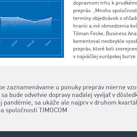
dopravnom trhu k prudkém
prepráv. „Mnoho spoločnost
termíny objednávok s ohľad
hraníc a iné obmedzenia kvô
Tilman Fecke, Business Ana
komentoval neobvykle vyso
prepráv, ktoré boli zverejne
v najväčšej európskej burze
obe zaznamenávame u ponuky prepráv mierne vz
sa bude odvetvie dopravy naďalej vyvíjať v dôsled
j pandémie, sa ukáže ale najprv v druhom kvartá
ca spoločnosti TIMOCOM