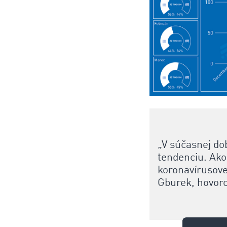
„V súčasnej d
tendenciu. Ako 
koronavírusove
Gburek, hovor