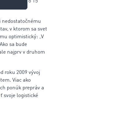
 dokonca až o 15
ôli nedostatočnému
av, v ktorom sa svet
mu optimistický: „V
Ako sa bude
 ale najprv v druhom
d roku 2009 vývoj
stem. Viac ako
ch ponúk prepráv a
svoje logistické