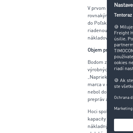
V prvom kvartáli 20
rovnakým obdobím mi
do Poľska dokonca o 
riadenou teplotou bo
nákladov.
Objem prepráv sa v po
Bodom zlomu bolo uza
výrobných podnikov 
„Napriek rastúcim p
marca v celej Európe
nebol doteraz nikd
prepráv a voľných vo
Hoci spoločnosti v č
kapacity zverejnené
nákladných vozidiel 