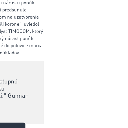
u nárastu ponúk
í predsunulo
om na uzatvorenie
li korone", uviedol
lyst TIMOCOM, ktorý
ký nárast ponúk
né do polovice marca
 nákladov.
ostupnú
ku
li." Gunnar