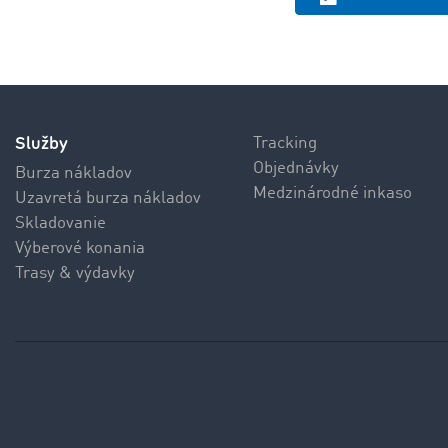
Služby
Tracking
Objednávky
Burza nákladov
Medzinárodné inkaso
Uzavretá burza nákladov
Skladovanie
Výberové konania
Trasy & výdavky