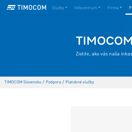
Služby
Infocentrum
Firma
P
TIMOCOM 
Zistite, ako vás naša ink
TIMOCOM Slovensko
/
Podpora
/
Platobné služby