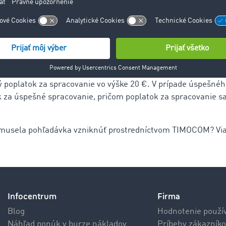
adávkach.
 a poverte inkasnú službu.
ý poplatok za spracovanie vo výške 20 €. V prípade úspešné
 za úspešné spracovanie, pričom poplatok za spracovanie sa
i musela pohľadávka vzniknúť prostredníctvom TIMOCOM? Via
Infocentrum
Firma
Blog
Hodnotenie použí
Náhľad ponúk v burze nákladov
Príbehy zákazníko