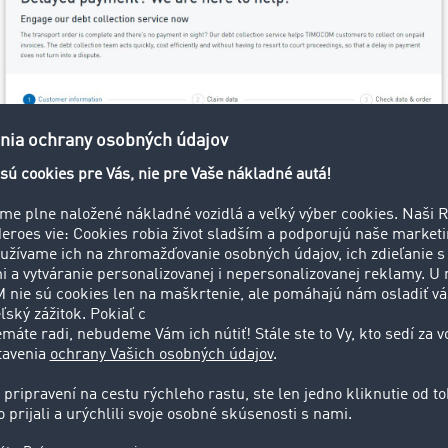
adávateľ nezaplatí?
avu, ale aj po uplynutí dohodnutého termínu platby stále ča
ch našu inkasnú službu:
OM pomôže
kovi a dlžníkovi.