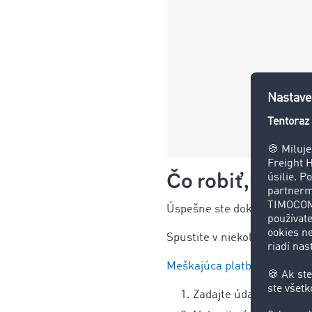
Čo robiť, keď z
Úspešne ste dokončili prepr
Spustite v niekoľkých kroko
Meškajúca platba? TIMOC
Zadajte údaje o zákazní