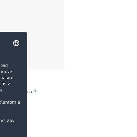
káte na peniaze?