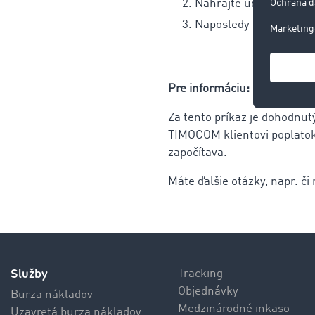
Nahrajte údaje o pohľ
Naposledy skontrolujte
Pre informáciu:
Za tento príkaz je dohodnut
TIMOCOM klientovi poplatok
započítava.
Máte ďalšie otázky, napr. č
Služby
Tracking
Objednávky
Burza nákladov
Medzinárodné inkaso
Uzavretá burza nákladov