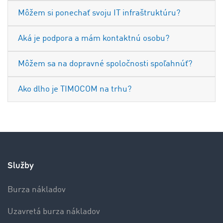
Môžem si ponechať svoju IT infraštruktúru?
Aká je podpora a mám kontaktnú osobu?
Môžem sa na dopravné spoločnosti spoľahnúť?
Ako dlho je TIMOCOM na trhu?
Služby
Burza nákladov
Uzavretá burza nákladov