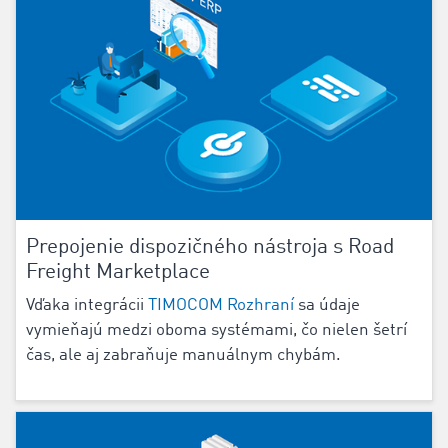
Prepojenie dispozičného nástroja s Road
Freight Marketplace
Vďaka integrácii
TIMOCOM Rozhraní
sa údaje
vymieňajú medzi oboma systémami, čo nielen šetrí
čas, ale aj zabraňuje manuálnym chybám.