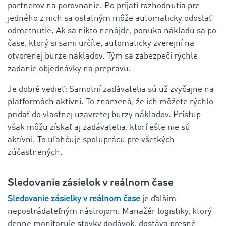
partnerov na porovnanie. Po prijatí rozhodnutia pre
jedného z nich sa ostatným môže automaticky odoslať
odmetnutie. Ak sa nikto nenájde, ponuka nákladu sa po
čase, ktorý si sami určíte, automaticky zverejní na
otvorenej burze nákladov. Tým sa zabezpečí rýchle
zadanie objednávky na prepravu.
Je dobré vedieť: Samotní zadávatelia sú už zvyčajne na
platformách aktívni. To znamená, že ich môžete rýchlo
pridať do vlastnej uzavretej burzy nákladov. Prístup
však môžu získať aj zadávatelia, ktorí ešte nie sú
aktívni. To uľahčuje spoluprácu pre všetkých
zúčastnených.
Sledovanie zásielok v reálnom čase
Sledovanie zásielky v reálnom čase
je ďalším
nepostrádateľným nástrojom. Manažér logistiky, ktorý
denne monitoruje stovky dodávok, dostáva presné