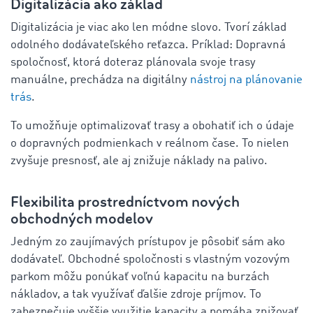
Digitalizácia ako základ
Digitalizácia je viac ako len módne slovo. Tvorí základ
odolného dodávateľského reťazca. Príklad: Dopravná
spoločnosť, ktorá doteraz plánovala svoje trasy
manuálne, prechádza na digitálny
nástroj na plánovanie
trás
.
To umožňuje optimalizovať trasy a obohatiť ich o údaje
o dopravných podmienkach v reálnom čase. To nielen
zvyšuje presnosť, ale aj znižuje náklady na palivo.
Flexibilita prostredníctvom nových
obchodných modelov
Jedným zo zaujímavých prístupov je pôsobiť sám ako
dodávateľ. Obchodné spoločnosti s vlastným vozovým
parkom môžu ponúkať voľnú kapacitu na burzách
nákladov, a tak využívať ďalšie zdroje príjmov. To
zabezpečuje vyššie využitie kapacity a pomáha znižovať