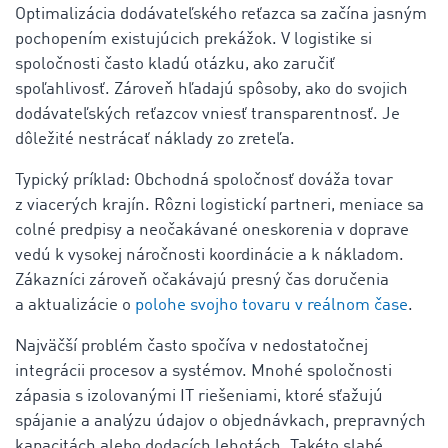
Optimalizácia dodávateľského reťazca sa začína jasným
pochopením existujúcich prekážok. V logistike si
spoločnosti často kladú otázku, ako zaručiť
spoľahlivosť. Zároveň hľadajú spôsoby, ako do svojich
dodávateľských reťazcov vniesť transparentnosť. Je
dôležité nestrácať náklady zo zreteľa.
Typický príklad: Obchodná spoločnosť dováža tovar
z viacerých krajín. Rôzni logistickí partneri, meniace sa
colné predpisy a neočakávané oneskorenia v doprave
vedú k vysokej náročnosti koordinácie a k nákladom.
Zákazníci zároveň očakávajú presný čas doručenia
a aktualizácie o
polohe svojho tovaru v reálnom čase
.
Najväčší problém často spočíva v nedostatočnej
integrácii procesov a systémov. Mnohé spoločnosti
zápasia s izolovanými IT riešeniami, ktoré sťažujú
spájanie a analýzu údajov o objednávkach, prepravných
kapacitách alebo dodacích lehotách. Takéto slabé