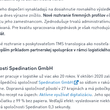
é jeho dispečeri vynakladajú na dosiahnutie rovnakého výsled
sa dnes výrazne znížilo.
Nové rozhranie firemných profilov
eš
cu jeho zamestnancom. Zjednodušuje trvalú administratívnu
vaná. Pre kvalitu spracovania objednávok je však rozhoduj
át
.
é rozhranie s poskytovateľom TMS translogica ako nositeľa 
epším príkladom partnerskej spolupráce v rámci logistického
osti Spedination GmbH
 pracuje v logistike už viac ako 20 rokov. V októbri 2020 zal
 špedičnú spoločnosť
Spedination GmbH
so sídlom v rak
. Dopravná spoločnosť pôsobí v 27 krajinách a má pobočky 
eho recept na úspech:
Aktívne využívať digitalizáciu
. Jeho sp
čiatku z 99 % bez papiera. Vedľajší efekt: vysledovanie niekt
vá spoločnosti Spedination 0,3 sekundy.