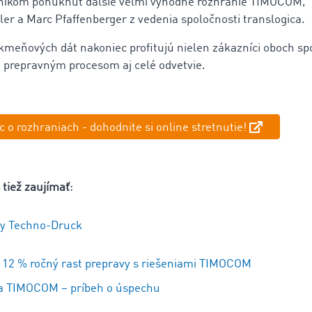
íkom ponúknuť ďalšie veľmi výhodné rozhranie TIMOCOM,“ 
ler a Marc Pfaffenberger z vedenia spoločnosti translogica.
 kmeňových dát nakoniec profitujú nielen zákazníci oboch spo
 prepravným procesom aj celé odvetvie.
ac o rozhraniach - dohodnite si online stretnutie!
 tiež zaujímať
:
ry Techno-Druck
: 12 % ročný rast prepravy s riešeniami TIMOCOM
 a TIMOCOM – príbeh o úspechu