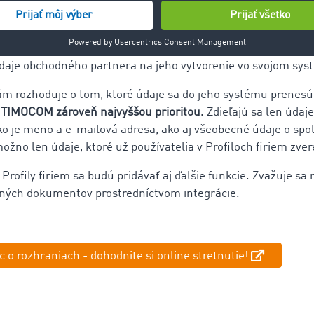
omasa Koglera je obzvlášť užitočná aj kombinácia s
rozhran
 Objednávku je možné predložiť len vtedy, keď obchodný part
adenia dopravy existuje. Požiadavkou na rozhranie firemných
údaje obchodného partnera na jeho vytvorenie vo svojom sy
ám rozhoduje o tom, ktoré údaje sa do jeho systému prenes
e TIMOCOM zároveň najvyššou prioritou.
Zdieľajú sa len údaje
 je meno a e-mailová adresa, ako aj všeobecné údaje o spol
žno len údaje, ktoré už používatelia v Profiloch firiem zvere
Profily firiem sa budú pridávať aj ďalšie funkcie. Zvažuje sa 
ných dokumentov prostredníctvom integrácie.
ac o rozhraniach - dohodnite si online stretnutie!