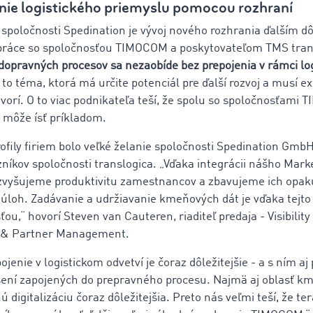
nie logistického priemyslu pomocou rozhraní
 spoločnosti Spedination je vývoj nového rozhrania ďalším 
práce so spoločnosťou TIMOCOM a poskytovateľom TMS tran
a dopravných procesov sa nezaobíde bez prepojenia v rámci lo
to téma, ktorá má určite potenciál pre ďalší rozvoj a musí ex
ovorí. O to viac podnikateľa teší, že spolu so spoločnosťami
a môže ísť príkladom.
ofily firiem bolo veľké želanie spoločnosti Spedination GmbH
zníkov spoločnosti translogica. „Vďaka integrácii nášho Mark
zvyšujeme produktivitu zamestnancov a zbavujeme ich opak
loh. Zadávanie a udržiavanie kmeňových dát je vďaka tejto 
u,“ hovorí Steven van Cauteren, riaditeľ predaja - Visibility
 & Partner Management.
ojenie v logistickom odvetví je čoraz dôležitejšie - a s ním aj
šení zapojených do prepravného procesu. Najmä aj oblasť k
ú digitalizáciu čoraz dôležitejšia. Preto nás veľmi teší, že 