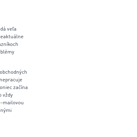
 dá veľa
 neaktuálne
kazníkoch
roblémy
 obchodných
 nepracuje
oniec začína
o vždy
e-mailovou
inými