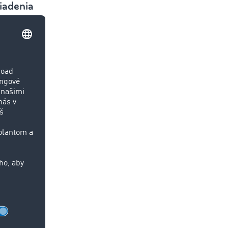
iadenia
ucho:
o sa
nej zaoberá
sa zvýši
 partneri
ezávislosť,
ajú
mi obrovskú
k.
systémami.
repravného
filu v