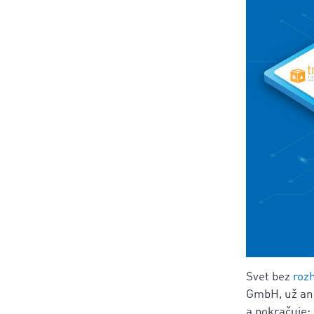
Svet bez
roz
GmbH, už ani
a pokračuje: 