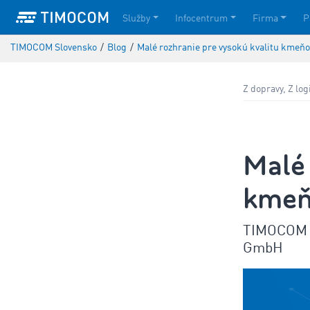
Služby
Infocentrum
Firma
P
TIMOCOM Slovensko
/
Blog
/
Malé rozhranie pre vysokú kvalitu kmeňo
Z dopravy, Z lo
Malé 
kmeň
TIMOCOM a 
GmbH