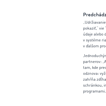
Predchádz
„Udržiavanie
pokaziť,“ vi
údaje alebo d
v systéme ri
v ďalšom pr
Jednoduchým
partnerov: „
tam, kde pre
odznova: vyži
zahŕňa zdĺha
schránkou, i
programami. 