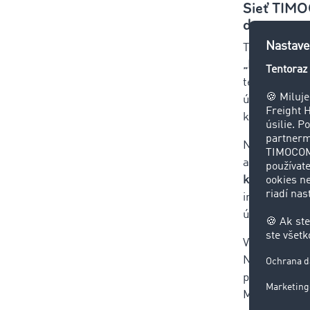
Sieť TIMO
dopravy p
Thomas Kogle
„Kvalita kme
tentoraz, na
úsporou času
kvalita kmeň
Najmä pri úd
aktívne neoz
ktorú tak pre
informácie v
úľavu - a sú
Vďaka novému
Napríklad, k
priestoru. Na
Marketplace 