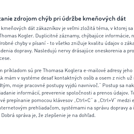
anie zdrojom chýb pri údržbe kmeňových dát
 kmeňových dát zákazníkov je veľmi zložitá téma, v ktorej sa
e Thomas Kogler. Duplicitné záznamy, chýbajúce informácie,
robné chyby v písaní - to všetko znižuje kvalitu údajov o zá
adenia dopravy. Nasledujú nervy drásajúce oneskorenia a p
ocese.
 príkladom sú pre Thomasa Koglera e-mailové adresy jeho
Ak mám v systéme desať kontaktných osôb a osem z nich už
dtým, moje pracovné postupy vyjdú navnivoč.“ Postup sa nak
adanie informácií, preverenie spoločnosti a prenos údajov. T
vé prepínanie pomocou klávesov „Ctrl+C“ a „Ctrl+V“ medzi 
nternetovým prehliadačom, systémami na správu dopravy a 
Dobrá správa je, že zlepšenie je na dohľad.