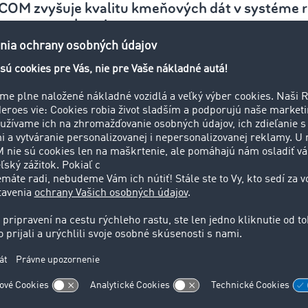
COM zvyšuje kvalitu kmeňových dát v systéme r
omocou rozhrania
r vysvetľuje výhody nového rozhrania Profily firiem jednod
ňových dát je pre hladké fungovanie procesov kľúčová.“
Pret
 rozdiel od Burzy nákladov, Objednávok alebo Trackingu, me
. Očakáva ale, že prostredníctvom rozsiahlej siete TIMOCOM 
ových dát.
ržbe údajov nie je ich aktuálnosť vždy zaručená. Ak obchodní
namujú zmeny, údaje v systéme zastarávajú.
Je to teda aj n
 seba dispečeri získavajú.
Namiesto pomalých reakcií prináš
 reálnom čase zo siete TIMOCOM s viac ako 53.000 zákazník
časne aj motiváciu samostatne a bez čakania urobiť ďalší kro
 rozhraniu sa odstránila aj ťažkopádne prepínanie medzi 
eď spoločnosť reaguje na niektorú z ponúk prepravy alebo p
 prenos všetkých relevantných informácií o spoločnosti z pro
stačí jednoduchý dotaz prostredníctvom TIMOCOM ID.