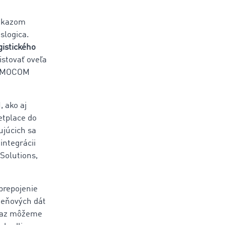
dôkazom
slogica.
gistického
istovať oveľa
 TIMOCOM
, ako aj
etplace do
ujúcich sa
integrácii
 Solutions,
 prepojenie
meňových dát
teraz môžeme