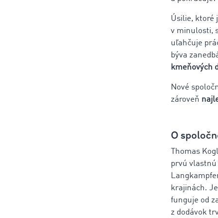
Úsilie, ktor
v minulosti, 
uľahčuje prá
býva zanedbá
kmeňových d
Nové spoločn
zároveň
najl
O spoločn
Thomas Kogler
prvú vlastnú
Langkampfene
krajinách. J
funguje od za
z dodávok tr