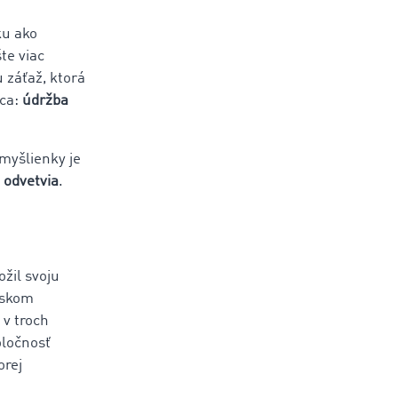
ku ako
te viac
 záťaž, ktorá
úca:
údržba
myšlienky je
 odvetvia
.
ožil svoju
úskom
v troch
oločnosť
orej