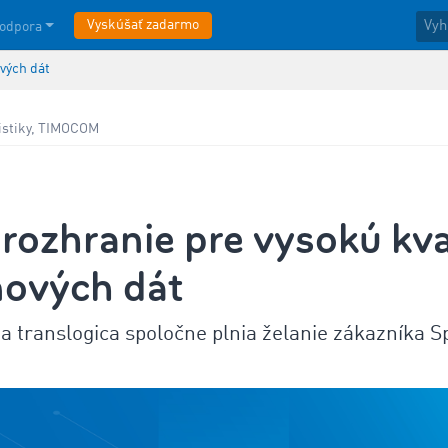
Vyskúšať zadarmo
odpora
vých dát
gistiky, TIMOCOM
rozhranie pre vysokú kva
ových dát
translogica spoločne plnia želanie zákazníka S