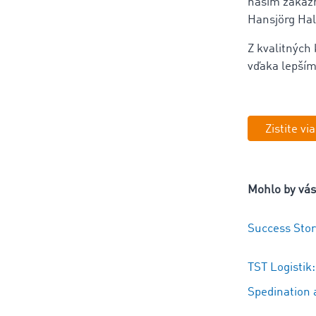
našim zákazn
Hansjörg Hal
Z kvalitných
vďaka lepším
Zistite vi
Mohlo by vás
Success Sto
TST Logistik
Spedination