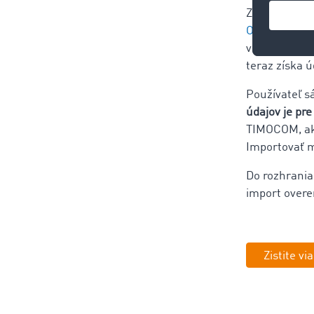
Z pohľadu Th
Objednávky
.
v systéme ri
teraz získa 
Používateľ s
údajov je pr
TIMOCOM, ako
Importovať mo
Do rozhrania 
import overe
Zistite vi