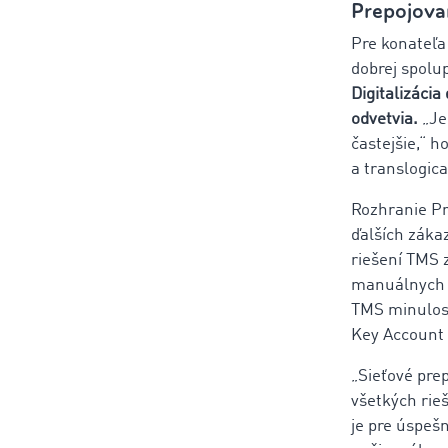
Prepojova
Pre konateľa
dobrej spolu
Digitalizáci
odvetvia.
„Je 
častejšie,“ h
a translogic
Rozhranie Pr
ďalších záka
riešení TMS 
manuálnych ú
TMS minulosťo
Key Account
„Sieťové prep
všetkých rie
je pre úspešn