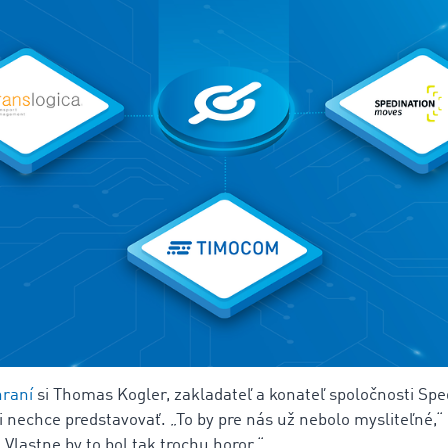
hraní
si Thomas Kogler, zakladateľ a konateľ spoločnosti Spe
 nechce predstavovať. „To by pre nás už nebolo mysliteľné,“
„Vlastne by to bol tak trochu horor.“