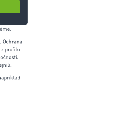
ím
ner
 profilov
stéme.
ú.
Ochrana
 z profilu
očnosti.
jnili
.
napríklad