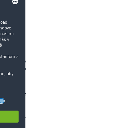
 mieru
rá vyplýva z
 obchodnými
rmi
en, kto údaje
äčšiu slobodu
nohým
núka TIMOCOM
osilňovač
avnom
 aplikáciami,
ystem. To