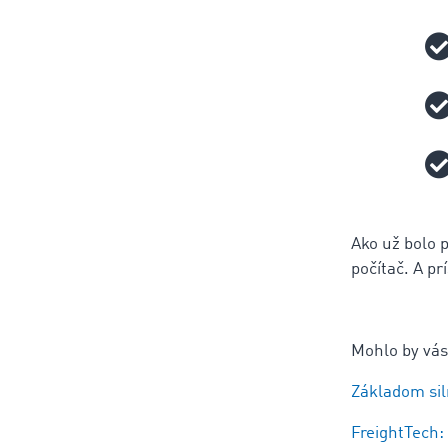
Ako už bolo 
počítač. A pr
Mohlo by vás
Základom siln
FreightTech: 