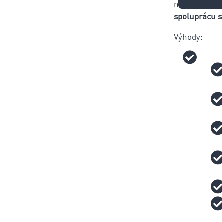
nielenže zvy
spoluprácu 
Výhody: