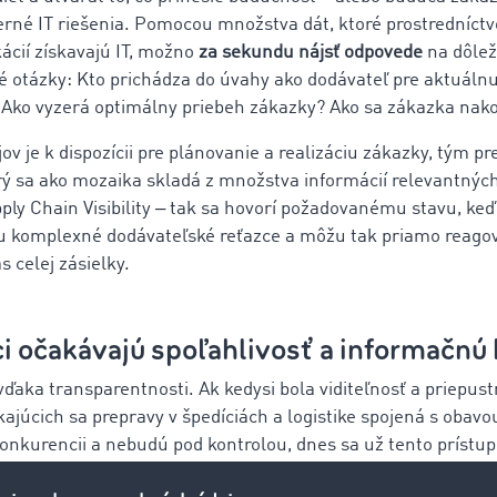
rné IT riešenia. Pomocou množstva dát, ktoré prostredníc
ácií získavajú IT, možno
za sekundu nájsť odpovede
na dôlež
é otázky: Kto prichádza do úvahy ako dodávateľ pre aktuáln
Ako vyzerá optimálny priebeh zákazky? Ako sa zákazka nako
ov je k dispozícii pre plánovanie a realizáciu zákazky, tým pre
rý sa ako mozaika skladá z množstva informácií relevantnýc
ply Chain Visibility ‒ tak sa hovorí požadovanému stavu, ke
u komplexné dodávateľské reťazce a môžu tak priamo reago
s celej zásielky.
i očakávajú spoľahlivosť a informačnú 
vďaka transparentnosti. Ak kedysi bola viditeľnosť a priepus
kajúcich sa prepravy v špedíciách a logistike spojená s obavo
onkurencii a nebudú pod kontrolou, dnes sa už tento prístup
 prináša do spolužitia ľudí a pracovných svetov nové skutočno