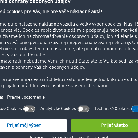
nia: Zákazníci dnes od svojich dodávateľov požadujú vysokú
 a kvalitu informácií. Aj spolupráca zúčastnených aktérov v
m reťazci vyžaduje aspoň určitú mieru transparentnosti, kto
e možno používať medzi rôznymi systémami
a zdieľať ich s
chšia spolupráca s obchodnými partne
im tempom digitalizácie sa presadzuje jeden poznatok:
Iba t
rozšíriť svoje výhody
a získať tak kvalitnejšie informácie a v
ní.
Transparentnosť v dodávateľskom reťazci tak vedie k m
ré sa vo všednom dni vyplatia.
 zvýšiť transparentnosť procesov v doprave a logistike, po
art Logistics System.
Tento neutrálny systém funguje ako p
omocou ktorého možno optimalizovať mnoho krokov v prepr
žívatelia môžu prostredníctvom rozhrania pracovať s rôznymi
ú vlastný systém riadenia prepráv (TMS) so Smart Logistics S