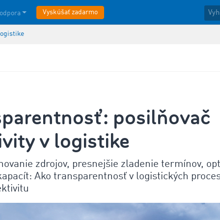
Vyskúšať zadarmo
odpora
logistike
sparentnosť: posilňovač
ivity v logistike
novanie zdrojov, presnejšie zladenie termínov, op
kapacít: Ako transparentnosť v logistických proce
ktivitu