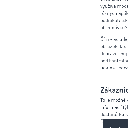
využíva mode
rôznych aplik
podnikateľsk
objednávku? 
Čím viac údaj
obrázok, kto
dopravu. Sup
pod kontrolo
udalosti poča
Zákazníc
To je možné 
informácií tý
dostanú ku k
Digitalizácia