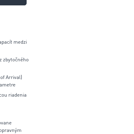
ľahčuje
apacít medzi
ez zbytočného
f Arrival)
rametre
ou riadenia
ovane
dopravným