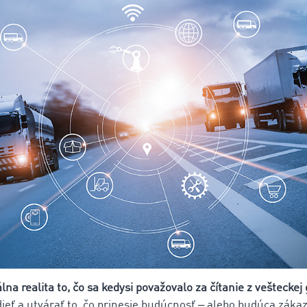
álna realita to, čo sa kedysi považovalo za čítanie z vešteckej 
dieť a utvárať to, čo prinesie budúcnosť ‒ alebo budúca zákaz