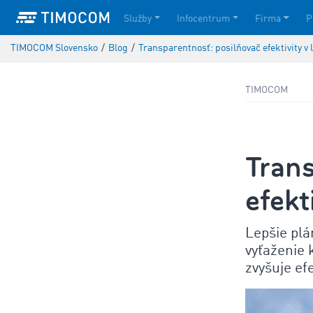
Služby
Infocentrum
Firma
P
TIMOCOM Slovensko
/
Blog
/
Transparentnosť: posilňovač efektivity v 
TIMOCOM
Tran
efekt
Lepšie plá
vyťaženie 
zvyšuje efe