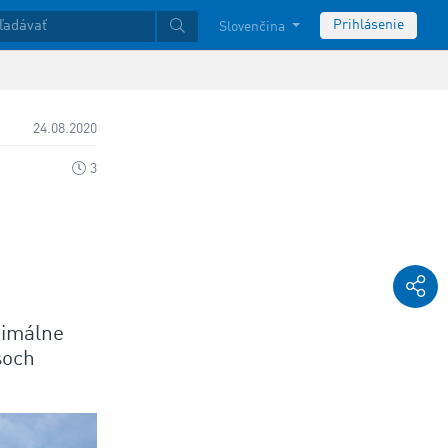
Prihlásenie
Slovenčina
24.08.2020
3
timálne
soch