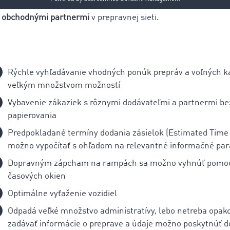
šuje transparentnosť v každodennej práci, ale
aj podstatne u
s obchodnými partnermi
v prepravnej sieti.
Rýchle vyhľadávanie vhodných ponúk prepráv a voľných k
veľkým množstvom možností
Vybavenie zákaziek s rôznymi dodávateľmi a partnermi b
papierovania
Predpokladané termíny dodania zásielok (Estimated Time o
možno vypočítať s ohľadom na relevantné informačné pa
Dopravným zápcham na rampách sa možno vyhnúť pomoc
časových okien
Optimálne vyťaženie vozidiel
Odpadá veľké množstvo administratívy, lebo netreba opak
zadávať informácie o preprave a údaje možno poskytnúť 