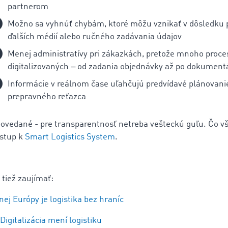
partnerom
Možno sa vyhnúť chybám, ktoré môžu vznikať v dôsledku p
ďalších médií alebo ručného zadávania údajov
Menej administratívy pri zákazkách, pretože mnoho proce
digitalizovaných ‒ od zadania objednávky až po dokument
Informácie v reálnom čase uľahčujú predvídavé plánovanie
prepravného reťazca
povedané - pre transparentnosť netreba vešteckú guľu. Čo vša
ístup k
Smart Logistics System
.
 tiež zaujímať:
ej Európy je logistika bez hraníc
Digitalizácia mení logistiku