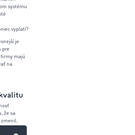
tvom systému
ité
u
niec vyplatí?
snejší je
h pre
ď firmy majú
vať na
kvalitu
tnosť
u, že sa
 zmenil.
sti
. Ale aj