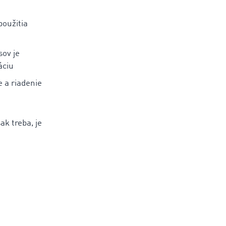
oužitia
sov je
áciu
 a riadenie
k treba, je