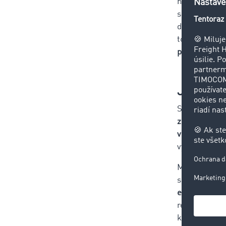
nové očakáva
spoľahlivosti
dodávateľsko
toho, že
údaj
partnermi.
Jednodu
S pokračujúc
zdieľa, môže 
vo vyjednáva
výhodám, kto
Možnosť, ako
so svojím Sm
efektivity
, p
reťazci. Pou
ktoré spájaj