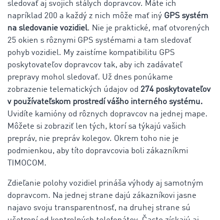
sledovať aj svojich stálych dopravcov. Máte ich
napríklad 200 a každý z nich môže mať iný
GPS systém
na sledovanie vozidiel
. Nie je praktické, mať otvorených
25 okien s rôznymi GPS systémami a tam sledovať
pohyb vozidiel. My zaistíme kompatibilitu GPS
poskytovateľov dopravcov tak, aby ich zadávateľ
prepravy mohol sledovať. Už dnes ponúkame
zobrazenie telematických údajov od
274 poskytovateľov
v používateľskom prostredí vášho interného systému.
Uvidíte kamióny od rôznych dopravcov na jednej mape.
Môžete si zobraziť len tých, ktorí sa týkajú vašich
prepráv, nie prepráv kolegov. Okrem toho nie je
podmienkou, aby títo dopravcovia boli zákazníkmi
TIMOCOM.
Zdieľanie polohy vozidiel prináša výhody aj samotným
dopravcom. Na jednej strane dajú zákazníkovi jasne
najavo svoju transparentnosť, na druhej strane sú