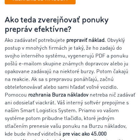
Ako teda zverejňovať ponuky
prepráv efektívne?
Ako zadávateľ potrebujete
prepraviť náklad
. Obvyklý
postup v mnohých firmách je taký, že ho zadajú do
svojho interného systému, vygenerujú PDF a ponuku
pošlú e-mailom skupine známych dopravcov alebo ju
opakovane zadávajú na niektoré burzy. Potom čakajú
na reakcie. Ak sa s prepravou ponáhľajú, začnú
obtelefonovávať alebo sami hľadať voľné vozidlo.
Pomocou
rozhrania Burza nákladov
netreba nič zadávať
ani odosielať viackrát. Váš interný softvér prepojíme s
naším Smart Logistics System. Priamo vo vašom
systéme potom pribudne tlačidlo, ktoré jedným
stlačením prenesie vašu ponuku na Burzu nákladov,
kde bude ihneď viditeľná
pre viac ako 45.000