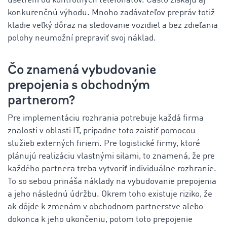
ušetrení od kontrolných telefonátov. Často získajú aj
konkurenčnú výhodu. Mnoho zadávateľov prepráv totiž
kladie veľký dôraz na sledovanie vozidiel a bez zdieľania
polohy neumožní prepraviť svoj náklad.
Čo znamená vybudovanie
prepojenia s obchodným
partnerom?
Pre implementáciu rozhrania potrebuje každá firma
znalosti v oblasti IT, prípadne toto zaistiť pomocou
služieb externých firiem. Pre logistické firmy, ktoré
plánujú realizáciu vlastnými silami, to znamená, že pre
každého partnera treba vytvoriť individuálne rozhranie.
To so sebou prináša náklady na vybudovanie prepojenia
a jeho následnú údržbu. Okrem toho existuje riziko, že
ak dôjde k zmenám v obchodnom partnerstve alebo
dokonca k jeho ukončeniu, potom toto prepojenie