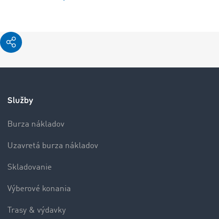
Služby
Burza nákladov
Uzavretá burza nákladov
Skladovanie
Výberové konania
Trasy & výdavky