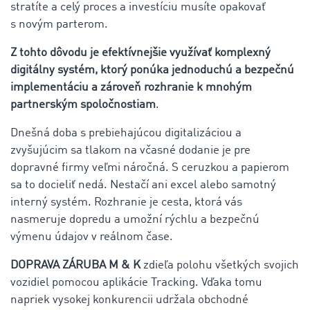
stratíte a celý proces a investíciu musíte opakovať
s novým parterom.
Z tohto dôvodu je efektívnejšie využívať komplexný
digitálny systém, ktorý ponúka jednoduchú a bezpečnú
implementáciu a zároveň rozhranie k mnohým
partnerským spoločnostiam
.
Dnešná doba s prebiehajúcou digitalizáciou a
zvyšujúcim sa tlakom na včasné dodanie je pre
dopravné firmy veľmi náročná. S ceruzkou a papierom
sa to docieliť nedá. Nestačí ani excel alebo samotný
interný systém. Rozhranie je cesta, ktorá vás
nasmeruje dopredu a umožní rýchlu a bezpečnú
výmenu údajov v reálnom čase.
DOPRAVA ZÁRUBA M & K
zdieľa polohu všetkých svojich
vozidiel pomocou aplikácie Tracking. Vďaka tomu
napriek vysokej konkurencii udržala obchodné