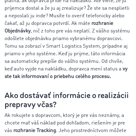
platná, ak dopravca príde na nakládku. Ale viete, že ju
príjemca dostal a že ju aj zrealizuje? Že ste sa nesplietli
a neposlali ju inde? Musíte to overiť telefonicky alebo
čakať, až ju dopravca potvrdí. Ak máte
rozhranie
Objednávky
, nič z toho pre vás neplatí. Z vášho systému
odošlete objednávku priamo vybranému dopravcovi.
Tomu sa zobrazí v Smart Logistics System, prípadne aj
priamo v jeho systéme. Keď ju prijme, táto informácia
sa automaticky prepíše do vášho systému. Od chvíle,
keď auto vyjde na nakládku, dopravca mení status a
vy
ste tak informovaní o priebehu celého procesu.
Ako dostávať informácie o realizácii
prepravy včas?
Ak rokujete s dopravcom, ktorý je pre vás neznámy, a
chcete mať váš náklad pod dohľadom, riešením je pre
vás
rozhranie Tracking
. Jeho prostredníctvom môžete