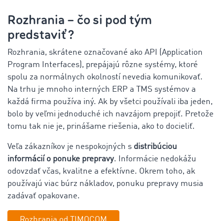
Rozhrania – čo si pod tým
predstaviť?
Rozhrania, skrátene označované ako API (Application
Program Interfaces), prepájajú rôzne systémy, ktoré
spolu za normálnych okolností nevedia komunikovať.
Na trhu je mnoho interných ERP a TMS systémov a
každá firma používa iný. Ak by všetci používali iba jeden,
bolo by veľmi jednoduché ich navzájom prepojiť. Pretože
tomu tak nie je, prinášame riešenia, ako to docieliť.
Veľa zákazníkov je nespokojných s
distribúciou
informácií o ponuke prepravy
. Informácie nedokážu
odovzdať včas, kvalitne a efektívne. Okrem toho, ak
používajú viac búrz nákladov, ponuku prepravy musia
zadávať opakovane.
Rozhrania od TIMOCOM