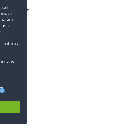
apacít, je
u zmluvou
. Z
ako rozumné,
azníci však
v dohodnutom
ľu môžete
notlivé
ovať na
 na trhu
ré sa môžu
u prepravy
 odborníci sú
 v neutrálnom