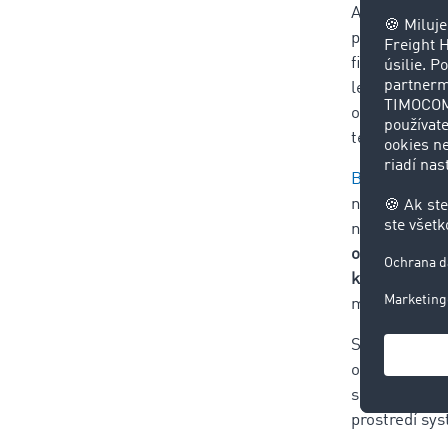
Ak sa chcete
pre vás ako
finančno-str
lebo na nepr
od vás očaká
termíne a na
Burza nákla
nájsť preprav
náklady, aj 
objednávky v
krátkodobých
meniť zo dňa
S výberovým
oslovíte pote
schopní spln
prostredí sy