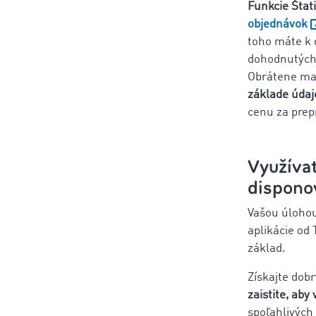
Funkcie
Štat
objednávok
toho máte k d
dohodnutých 
Obrátene maj
základe údajo
cenu za prep
Využívať
dispono
Vašou úloho
aplikácie od
základ.
Získajte dobr
zaistite, aby
spoľahlivých