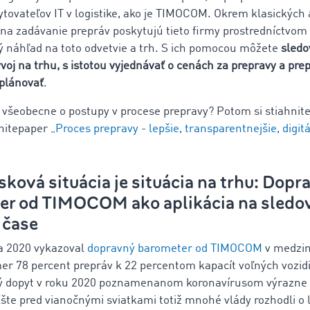
tovateľov IT v logistike, ako je TIMOCOM. Okrem klasických a
na zadávanie prepráv poskytujú tieto firmy prostredníctvom 
ý náhľad na toto odvetvie a trh. S ich pomocou môžete
sledo
voj na trhu, s istotou vyjednávať o cenách za prepravy a pre
 plánovať
.
 všeobecne o postupy v procese prepravy? Potom si stiahnit
itepaper „
Proces prepravy - lepšie, transparentnejšie, digitá
ková situácia je situácia na trhu: Dopr
er od TIMOCOM ako aplikácia na sledov
 čase
a 2020 vykazoval
dopravný barometer od TIMOCOM
v medzi
r 78 percent prepráv k 22 percentom kapacít voľných vozidi
ý dopyt v roku 2020 poznamenanom koronavírusom výrazne 
Ešte pred vianočnými sviatkami totiž mnohé vlády rozhodli o