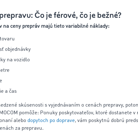
prepravu: Čo je férové, čo je bežné?
v na ceny prepráv majú tieto variabilné náklady:
tovaru
sť objednávky
ky na vozidlo
etre
e
ie a čas
edzené skúsenosti s vyjednávaním o cenách prepravy, pot
IMOCOM pomôže: Ponuky poskytovateľov, ktoré dostanete v 
konaní alebo
dopytoch po doprave
, vám poskytnú dobrú preds
enách za prepravu.