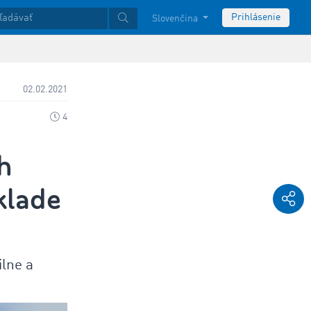
Prihlásenie
Slovenčina
02.02.2021
4
h
klade
ilne a