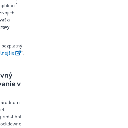
plikácií
svojich
vať a
pravy
e bezplatný
lnejšie
“.
avný
anie v
národnom
el.
predstihol
 lockdowne,