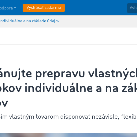
Vyskúšať zadarmo
odpora
individuálne a na základe údajov
ánujte prepravu vlastnýc
kov individuálne a na zá
ov
ím vlastným tovarom disponovať nezávisle, flexib