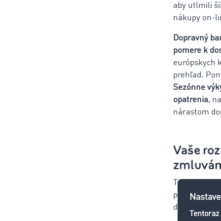
aby utlmili 
nákupy on-li
Dopravný bar
pomere k do
európskych k
prehľad. Pon
Sezónne výk
opatrenia
, n
nárastom dop
Vaše ro
zmluvám
Tovar treba d
prostriedok,
dodávateľov 