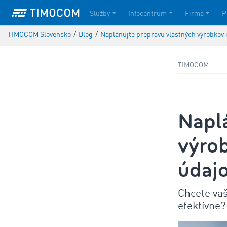
Služby
Infocentrum
Firma
P
TIMOCOM Slovensko
/
Blog
/
Naplánujte prepravu vlastných výrobkov 
TIMOCOM
Napl
výrob
údaj
Chcete vaš
efektívne?