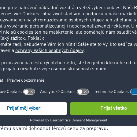
 už vopred vyhnúť situáciám, keď je nedostatok prepravných k
 zadávateľa rozumné
zaviazať si pevného dodávateľa
rámcovo
ategického pohľadu sa to síce nemusí na prvý pohľad javiť 
edvídateľné výkyvy už nemôžete reagovať flexibilne. Vaši zák
vajú spoľahlivosť. To sa týka dodávky objednaného tovaru 
 dohodnutom mieste, aj ceny.
dov
od TIMOCOM je naopak miesto, kde na poslednú chví
cu pre váš tovar. To platí pre nepravidelne prepravované jed
pre kompletné náklady. Aplikácie vám poskytnú možnosť
reag
ašich zákazníkov flexibilne
.
Na rozdiel od výberových konaní
 prepráv pracujete s premenlivými cenami za prepravu
, kto
 na deň.
 konaním v Smart Logistics System od TIMOCOM a s ponuko
nciálne viac ako 45.000 overených firiem z celej Európy. Títo
iť vaše kvalitatívne požiadavky na prepravu šitú na mieru a
stému s vami dohodnúť férovú cenu za prepravu.