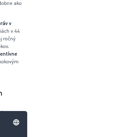
odobne ako
ráv v
iách v 44
j ročný
kov.
entívne
skokovým
m
ný
e na