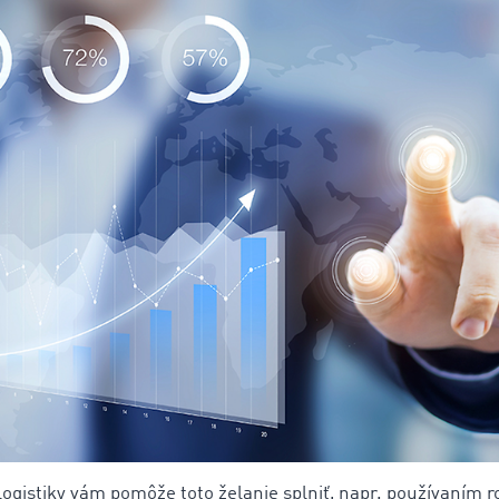
 logistiky vám pomôže toto želanie splniť, napr. používaním r