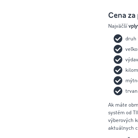
Cena za 
Najväčší
vply
druh 
veľko
výdav
kilom
mýtn
trvan
Ak máte obm
systém od T
výberových 
aktuálnych c