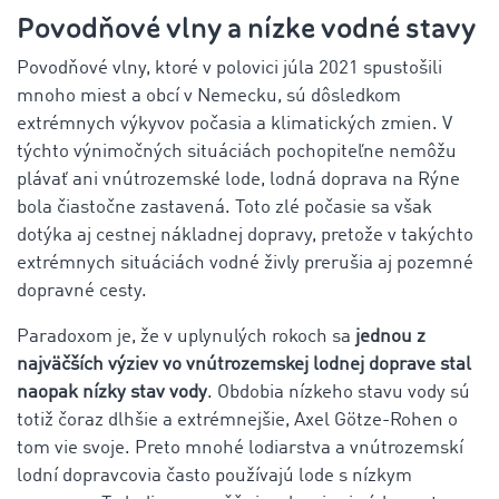
Povodňové vlny a nízke vodné stavy
Povodňové vlny, ktoré v polovici júla 2021 spustošili
mnoho miest a obcí v Nemecku, sú dôsledkom
extrémnych výkyvov počasia a klimatických zmien. V
týchto výnimočných situáciách pochopiteľne nemôžu
plávať ani vnútrozemské lode, lodná doprava na Rýne
bola čiastočne zastavená. Toto zlé počasie sa však
dotýka aj cestnej nákladnej dopravy, pretože v takýchto
extrémnych situáciách vodné živly prerušia aj pozemné
dopravné cesty.
Paradoxom je, že v uplynulých rokoch sa
jednou z
najväčších výziev vo vnútrozemskej lodnej doprave stal
naopak nízky stav vody
. Obdobia nízkeho stavu vody sú
totiž čoraz dlhšie a extrémnejšie, Axel Götze-Rohen o
tom vie svoje. Preto mnohé lodiarstva a vnútrozemskí
lodní dopravcovia často používajú lode s nízkym