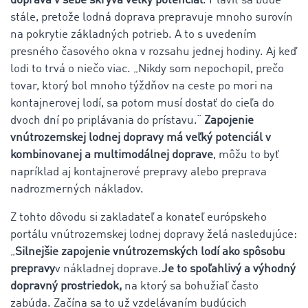
doprava v sebe skrýva veľký potenciál
. Plaviť sa bude
stále, pretože lodná doprava prepravuje mnoho surovín
na pokrytie základných potrieb. A to s uvedením
presného časového okna v rozsahu jednej hodiny. Aj keď
lodi to trvá o niečo viac. „Nikdy som nepochopil, prečo
tovar, ktorý bol mnoho týždňov na ceste po mori na
kontajnerovej lodí, sa potom musí dostať do cieľa do
dvoch dní po priplávania do prístavu.“
Zapojenie
vnútrozemskej lodnej dopravy má veľký potenciál
v
kombinovanej a multimodálnej doprave
, môžu to byť
napríklad aj kontajnerové prepravy alebo preprava
nadrozmerných nákladov.
Z tohto dôvodu si zakladateľ a konateľ európskeho
portálu vnútrozemskej lodnej dopravy želá nasledujúce:
„
Silnejšie zapojenie vnútrozemských lodí ako spôsobu
prepravy
v nákladnej doprave.
Je to spoľahlivý a výhodný
dopravný prostriedok,
na ktorý sa bohužiaľ často
zabúda. Začína sa to už vzdelávaním budúcich