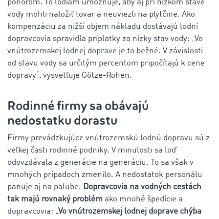
ponorom. To lodiam umožňuje, aby aj pri nízkom stave
vody mohli naložiť tovar a neuviezli na plytčine. Ako
kompenzáciu za nižší objem nákladu dostávajú lodní
dopravcovia spravidla príplatky za nízky stav vody: „Vo
vnútrozemskej lodnej doprave je to bežné. V závislosti
od stavu vody sa určitým percentom pripočítajú k cene
dopravy“, vysvetľuje Götze-Rohen.
Rodinné firmy sa obávajú
nedostatku dorastu
Firmy prevádzkujúce vnútrozemskú lodnú dopravu sú z
veľkej časti rodinné podniky. V minulosti sa loď
odovzdávala z generácie na generáciu. To sa však v
mnohých prípadoch zmenilo. A nedostatok personálu
panuje aj na palube.
Dopravcovia na vodných cestách
tak majú rovnaký problém
ako mnohé špedície a
dopravcovia:
„Vo vnútrozemskej lodnej doprave chýba