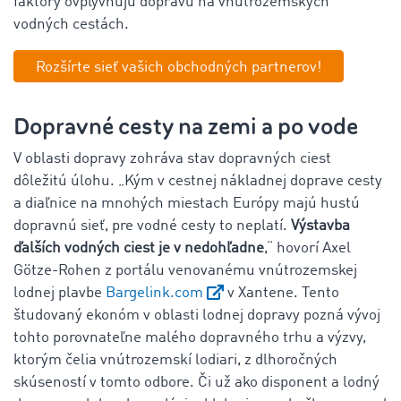
faktory ovplyvňujú dopravu na vnútrozemských
vodných cestách.
Rozšírte sieť vašich obchodných partnerov!
Dopravné cesty na zemi a po vode
V oblasti dopravy zohráva stav dopravných ciest
dôležitú úlohu. „Kým v cestnej nákladnej doprave cesty
a diaľnice na mnohých miestach Európy majú hustú
dopravnú sieť, pre vodné cesty to neplatí.
Výstavba
ďalších vodných ciest je v nedohľadne
,“ hovorí Axel
Götze-Rohen z portálu venovanému vnútrozemskej
lodnej plavbe
Bargelink.com
v Xantene. Tento
študovaný ekonóm v oblasti lodnej dopravy pozná vývoj
tohto porovnateľne malého dopravného trhu a výzvy,
ktorým čelia vnútrozemskí lodiari, z dlhoročných
skúseností v tomto odbore. Či už ako disponent a lodný