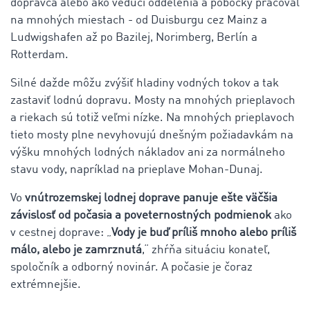
dopravca alebo ako vedúci oddelenia a pobočky pracoval
na mnohých miestach - od Duisburgu cez Mainz a
Ludwigshafen až po Bazilej, Norimberg, Berlín a
Rotterdam.
Silné dažde môžu zvýšiť hladiny vodných tokov a tak
zastaviť lodnú dopravu. Mosty na mnohých prieplavoch
a riekach sú totiž veľmi nízke. Na mnohých prieplavoch
tieto mosty plne nevyhovujú dnešným požiadavkám na
výšku mnohých lodných nákladov ani za normálneho
stavu vody, napríklad na prieplave Mohan-Dunaj.
Vo
vnútrozemskej lodnej doprave panuje ešte väčšia
závislosť od počasia a poveternostných podmienok
ako
v cestnej doprave: „
Vody je buď príliš mnoho alebo príliš
málo, alebo je zamrznutá
,“ zhŕňa situáciu konateľ,
spoločník a odborný novinár. A počasie je čoraz
extrémnejšie.