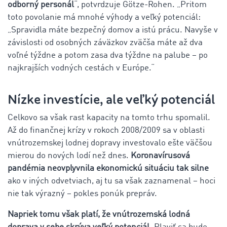
odborný personál
“, potvrdzuje Götze-Rohen. „Pritom
toto povolanie má mnohé výhody a veľký potenciál:
„Spravidla máte bezpečný domov a istú prácu. Navyše v
závislosti od osobných záväzkov zväčša máte až dva
voľné týždne a potom zasa dva týždne na palube – po
najkrajších vodných cestách v Európe.“
Nízke investície, ale veľký potenciál
Celkovo sa však rast kapacity na tomto trhu spomalil.
Až do finančnej krízy v rokoch 2008/2009 sa v oblasti
vnútrozemskej lodnej dopravy investovalo ešte väčšou
mierou do nových lodí než dnes.
Koronavírusová
pandémia neovplyvnila ekonomickú situáciu tak silne
ako v iných odvetviach, aj tu sa však zaznamenal – hoci
nie tak výrazný – pokles ponúk prepráv.
Napriek tomu však platí, že vnútrozemská lodná