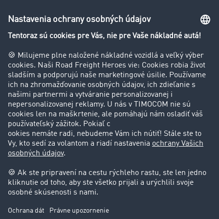
Firma
Hodnotenie používateľov
Príbehy zákazníkov
Zákazníci získavajú zákazníkov
Podpora
Kontakt
Právne informácie
Impressum
VOP