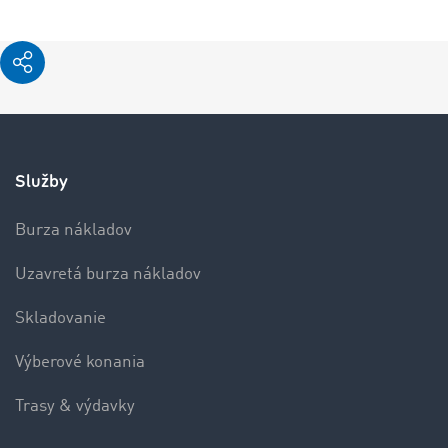
Služby
Burza nákladov
Uzavretá burza nákladov
Skladovanie
Výberové konania
Trasy & výdavky