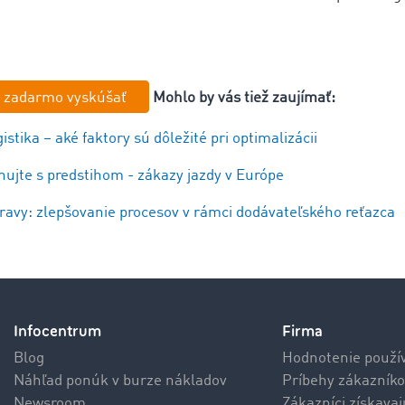
 zadarmo vyskúšať
Mohlo by vás tiež zaujímať:
stika – aké faktory sú dôležité pri optimalizácii
nujte s predstihom - zákazy jazdy v Európe
ravy: zlepšovanie procesov v rámci dodávateľského reťazca
Infocentrum
Firma
Blog
Hodnotenie použí
Náhľad ponúk v burze nákladov
Príbehy zákazníko
Newsroom
Zákazníci získava