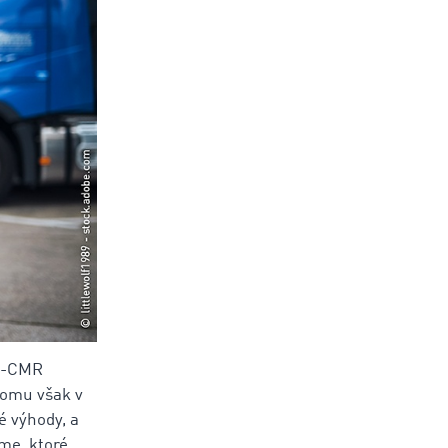
 e-CMR
tomu však v
é výhody, a
eme, ktoré