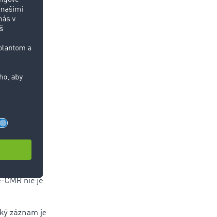
ne vydáva
600 miliónov
aka
zefektívnil,
avedenie je
e-CMR nie je
cký záznam je