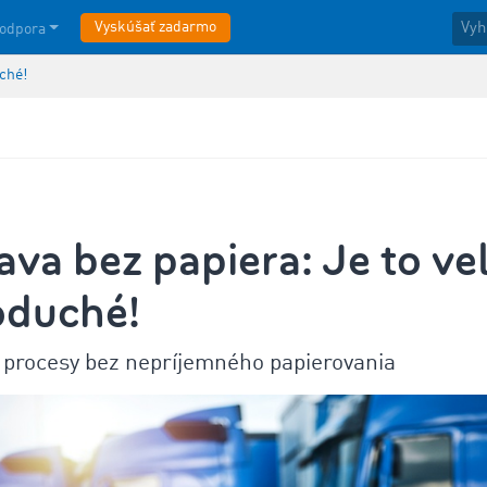
Vyskúšať zadarmo
odpora
ché!
va bez papiera: Je to ve
oduché!
 procesy bez nepríjemného papierovania