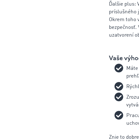
Ďalšie plus:
príslušného 
Okrem toho 
bezpečnosť. 
uzatvorení o
Vaše výho
Máte 
prehľ
Rýchl
Zrozu
vytvá
Pracu
uchov
Znie to dobr