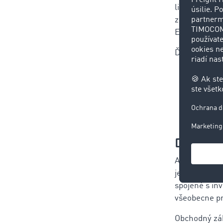
listom mohlo
zhruba 150 m
EUR.
Ďalšie výhod
vytvo
ploš
možn
Digitáln
Aj keď by sa
jeho používan
spojené s in
všeobecne pr
Obchodný zák