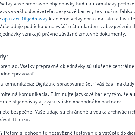
 Všetky vaše prepravné objednávky budú automaticky prelož
jazyka vášho dodávateľa. Jazykové bariéry tak možno ľahko 
v
aplikácii Objednávky
kladieme veľký dôraz na takú citlivú t
Vaše údaje podliehajú najvyšším štandardom zabezpečenia dá
bjednávky vznikajú právne záväzné zmluvné dokumenty.
dy:
prehľad: Všetky prepravné objednávky sú uložené centrálne
adne spravovať
a komunikácia: Digitálne spracovanie šetrí váš čas i náklady
miteľná komunikácia: Eliminujte jazykové bariéry tým, že a
ranie objednávky v jazyku vášho obchodného partnera
jete bezpečne: Vaše údaje sú chránené a vďaka archivácii i
ávať 10 rokov
e? Potom si dohodnite nezáväzné testovanie a vstúpte do digi