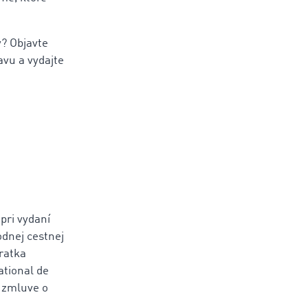
v? Objavte
vu a vydajte
pri vydaní
odnej cestnej
ratka
ational de
 zmluve o