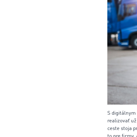
S digitálnym
realizovať u
ceste stoja 
to pre firmy,