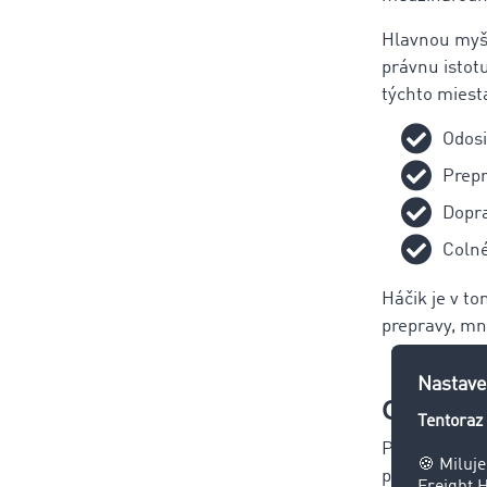
Hlavnou myšl
právnu istotu
týchto miest
Odosi
Prep
Dopr
Colné
Háčik je v t
prepravy, m
Chcete u
Pravdepodobn
personál. Od