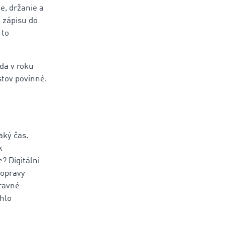
e, držanie a
 zápisu do
 to
da v roku
stov povinné.
aký čas.
k
? Digitálni
dopravy
ravné
hlo