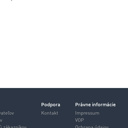
Podpora
Právne informácie
vateľov
Kontakt
Impressum
v
VOP
jú zákazníkov
Ochrana údajov