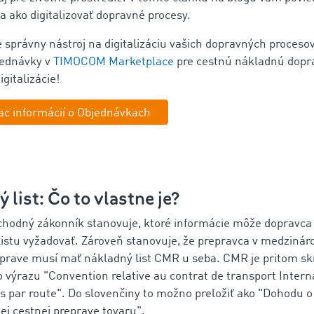
a ako digitalizovať dopravné procesy.
e správny nástroj na digitalizáciu vašich dopravných proceso
jednávky v
TIMOCOM Marketplace
pre cestnú nákladnú dopra
igitalizácie!
c informácií o Objednávkach
 list: Čo to vlastne je?
odný zákonník stanovuje, ktoré informácie môže dopravca 
istu vyžadovať. Zároveň stanovuje, že prepravca v medzinár
prave musí mať nákladný list CMR u seba. CMR je pritom sk
 výrazu "Convention relative au contrat de transport Intern
 par route". Do slovenčiny to možno preložiť ako "Dohodu o
j cestnej preprave tovaru".