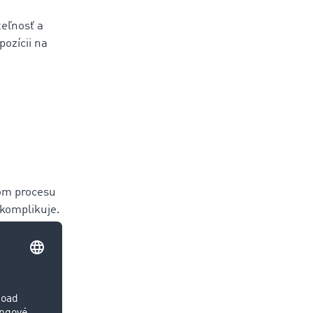
teľnosť a
pozícii na
dom procesu
komplikuje.
kladov na
nákladným