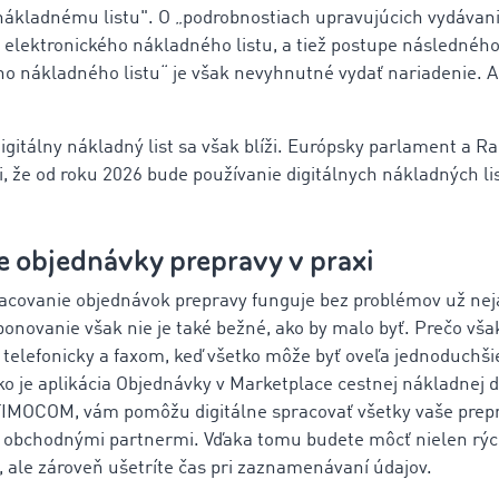
ákladnému listu". O „podrobnostiach upravujúcich vydávani
 elektronického nákladného listu, a tiež postupe následného
ho nákladného listu“ je však nevyhnutné vydať nariadenie. A
igitálny nákladný list sa však blíži. Európsky parlament a Ra
i, že od roku 2026 bude používanie digitálnych nákladných li
e objednávky prepravy v praxi
racovanie objednávok prepravy funguje bez problémov už nej
ponovanie však nie je také bežné, ako by malo byť. Prečo vša
telefonicky a faxom, keď všetko môže byť oveľa jednoduchšie
ko je aplikácia Objednávky v Marketplace cestnej nákladnej 
TIMOCOM, vám pomôžu digitálne spracovať všetky vaše prep
 obchodnými partnermi. Vďaka tomu budete môcť nielen rýc
 ale zároveň ušetríte čas pri zaznamenávaní údajov.