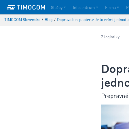
Služby
Infocentrum
Firma
P
TIMOCOM Slovensko
/
Blog
/
Doprava bez papiera: Je to veľmi jednodu
Z logistiky
Dopra
jedn
Prepravné