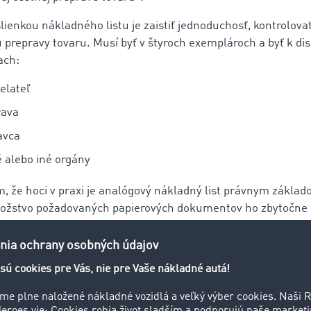
ienkou nákladného listu je zaistiť jednoduchosť, kontrolova
 prepravy tovaru. Musí byť v štyroch exemplároch a byť k dis
ach:
elateľ
rava
avca
 alebo iné orgány
om, že hoci v praxi je analógový nákladný list právnym zákla
nožstvo požadovaných papierových dokumentov ho zbytočne 
šetriť čas a náklady? Žiadny problém!
e najväčšou výhodou digitálneho CMR je úspora času a ná
haduje sa, že použitie e-CMR by v porovnaní s papierovým 