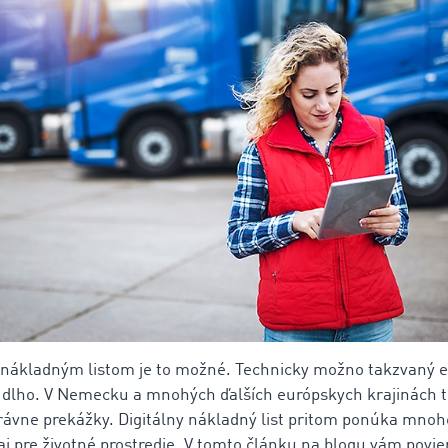
 nákladným listom je to možné. Technicky možno takzvaný
ž dlho. V Nemecku a mnohých ďalších európskych krajinách 
právne prekážky. Digitálny nákladný list pritom ponúka mnoh
 aj pre životné prostredie. V tomto článku na blogu vám povi