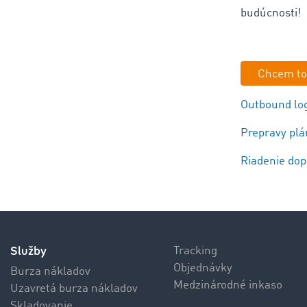
budúcnosti!
Chcem to
Outbound logi
Prepravy plá
Riadenie dop
Služby
Tracking
Objednávky
Burza nákladov
Medzinárodné inkaso
Uzavretá burza nákladov
Skladovanie