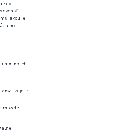
ené do
prekonať.
ému, akou je
t a pri
 a možno ich
utomatizujete
ch môžete
tálnej