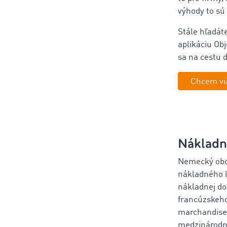
výhody to sú 
Stále hľadát
aplikáciu Ob
sa na cestu d
Chcem via
Nákladný
Nemecký obch
nákladného l
nákladnej do
francúzskeho
marchandises
medzinárodne