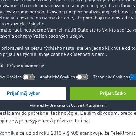
 ušetriť cca štyri eurá na dokument. Len v Nemecku sa roč
iliónov nákladných listov, čo znamená potenciálnu úsporu 
y digitálneho nákladného listu sú:
renie rozhrania k iným digitálnym systémom, napr. TMS, vď
nému zavedeniu
osť dokumentovať poškodenie nákladu v reálnom čase
y e-CMR už natrvalo
 proces prepravy so zavedením elektronického CMR podstatne 
ie nie je dodnes rozšírené. Dôvodom je po prvé to, že jeho z
vestíciami do potrebnej technológie. Ďalším dôvodom, prečo 
ijímaný, je nevyjasnená právna situácia.
onník síce už od roku 2013 v § 408 stanovuje, že "elektroni