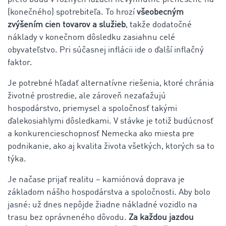
(konečného) spotrebiteľa. To hrozí
všeobecným
zvýšením cien tovarov a služieb
, takže dodatočné
náklady v konečnom dôsledku zasiahnu celé
obyvateľstvo. Pri súčasnej inflácii ide o ďalší inflačný
faktor.
Je potrebné hľadať alternatívne riešenia, ktoré chránia
životné prostredie, ale zároveň nezaťažujú
hospodárstvo, priemysel a spoločnosť takými
ďalekosiahlymi dôsledkami. V stávke je totiž budúcnosť
a konkurencieschopnosť Nemecka ako miesta pre
podnikanie, ako aj kvalita života všetkých, ktorých sa to
týka.
Je načase prijať realitu – kamiónová doprava je
základom nášho hospodárstva a spoločnosti. Aby bolo
jasné: už dnes nepôjde žiadne nákladné vozidlo na
trasu bez oprávneného dôvodu.
Za každou jazdou