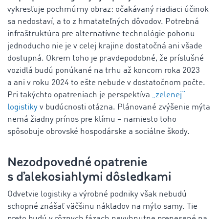
vykresľuje pochmúrny obraz: očakávaný riadiaci účinok
sa nedostaví, a to z hmatateľných dôvodov. Potrebná
infraštruktúra pre alternatívne technológie pohonu
jednoducho nie je v celej krajine dostatočná ani všade
dostupná. Okrem toho je pravdepodobné, že príslušné
vozidlá budú ponúkané na trhu až koncom roka 2023
a ani v roku 2024 to ešte nebude v dostatočnom počte.
Pri takýchto opatreniach je perspektíva
„zelenej“
logistiky
v budúcnosti otázna. Plánované zvýšenie mýta
nemá žiadny prínos pre klímu – namiesto toho
spôsobuje obrovské hospodárske a sociálne škody.
Nezodpovedné opatrenie
s ďalekosiahlymi dôsledkami
Odvetvie logistiky a výrobné podniky však nebudú
schopné znášať väčšinu nákladov na mýto samy. Tie
preto budú v rôznych fázach nevyhnutne prenesené na