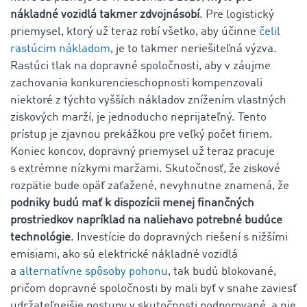
nákladné vozidlá takmer zdvojnásobí
. Pre logistický
priemysel, ktorý už teraz robí všetko, aby účinne
čelil
rastúcim nákladom
, je to takmer neriešiteľná výzva.
Rastúci tlak na dopravné spoločnosti, aby v záujme
zachovania konkurencieschopnosti kompenzovali
niektoré z týchto vyšších nákladov znížením vlastných
ziskových marží, je jednoducho neprijateľný. Tento
prístup je zjavnou prekážkou pre veľký počet firiem.
Koniec koncov, dopravný priemysel už teraz pracuje
s extrémne nízkymi maržami. Skutočnosť, že ziskové
rozpätie bude opäť zaťažené, nevyhnutne znamená, že
podniky budú mať k dispozícii menej finančných
prostriedkov napríklad na naliehavo potrebné budúce
technológie
. Investície do dopravných riešení s nižšími
emisiami, ako sú elektrické nákladné vozidlá
a
alternatívne spôsoby pohonu
, tak budú blokované,
pričom dopravné spoločnosti by mali byť v snahe zaviesť
udržateľnejšie postupy v skutočnosti podporované, a nie