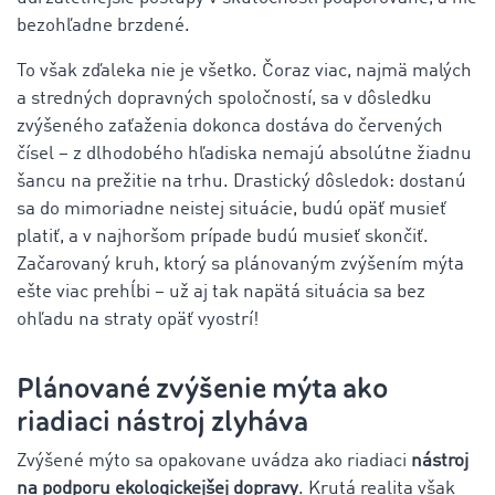
bezohľadne brzdené.
To však zďaleka nie je všetko. Čoraz viac, najmä malých
a stredných dopravných spoločností, sa v dôsledku
zvýšeného zaťaženia dokonca dostáva do červených
čísel – z dlhodobého hľadiska nemajú absolútne žiadnu
šancu na prežitie na trhu. Drastický dôsledok: dostanú
sa do mimoriadne neistej situácie, budú opäť musieť
platiť, a v najhoršom prípade budú musieť skončiť.
Začarovaný kruh, ktorý sa plánovaným zvýšením mýta
ešte viac prehĺbi – už aj tak napätá situácia sa bez
ohľadu na straty opäť vyostrí!
Plánované zvýšenie mýta ako
riadiaci nástroj zlyháva
Zvýšené mýto sa opakovane uvádza ako riadiaci
nástroj
na podporu ekologickejšej dopravy
. Krutá realita však