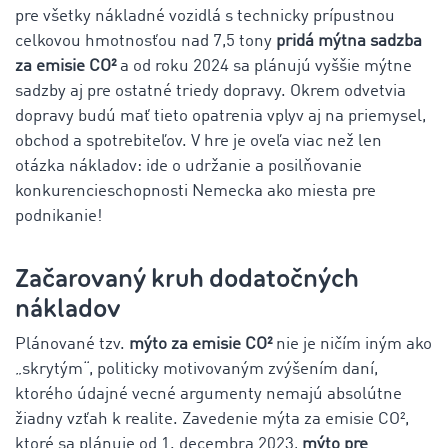
pre všetky nákladné vozidlá s technicky prípustnou
celkovou hmotnosťou nad 7,5 tony
pridá mýtna sadzba
za emisie CO²
a od roku 2024 sa plánujú vyššie mýtne
sadzby aj pre ostatné triedy dopravy. Okrem odvetvia
dopravy budú mať tieto opatrenia vplyv aj na priemysel,
obchod a spotrebiteľov. V hre je oveľa viac než len
otázka nákladov: ide o udržanie a posilňovanie
konkurencieschopnosti Nemecka ako miesta pre
podnikanie!
Začarovaný kruh dodatočných
nákladov
Plánované tzv.
mýto za emisie CO²
nie je ničím iným ako
„skrytým“, politicky motivovaným zvýšením daní,
ktorého údajné vecné argumenty nemajú absolútne
žiadny vzťah k realite. Zavedenie mýta za emisie CO²,
ktoré sa plánuje od 1. decembra 2023,
mýto pre