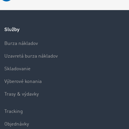
Služby
Burza nákladov
Uzavretá burza nákladov
Skladovanie
Výberové konania
Trasy & výdavky
Tracking
Objednávky