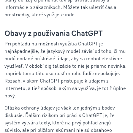
plány údržby a pomáhať tak spravovať zásoby a
informácie o zákazníkoch. Môžete tak ušetriť čas a
prostriedky, ktoré využijete inde.
Obavy z používania ChatGPT
Pri pohľadu na možnosti využitia ChatGPT je
najnápadnejšie, že jazykový model závisí od toho, či mu
budú dodané príslušné údaje, aby sa mohol efektívne
využívať. V období digitalizácie to nie je priamo novinka,
napriek tomu táto okolnosť mnoho ľudí znepokojuje.
Rozsah, v akom ChatGPT pristupuje k údajom z
internetu, a tiež spôsob, akým sa využíva, je totiž úplne
nový.
Otázka ochrany údajov je však len jedným z bodov
diskusie. Ďalším rizikom pri práci s ChatGPT je, že
systém vytvára texty, ktoré na prvý pohľad znejú
súvislo, ale pri bližšom skúmaní nie sú obsahovo