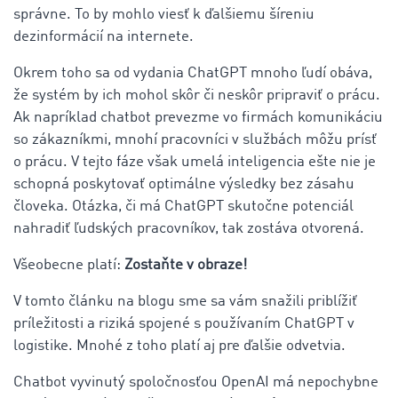
správne. To by mohlo viesť k ďalšiemu šíreniu
dezinformácií na internete.
Okrem toho sa od vydania ChatGPT mnoho ľudí obáva,
že systém by ich mohol skôr či neskôr pripraviť o prácu.
Ak napríklad chatbot prevezme vo firmách komunikáciu
so zákazníkmi, mnohí pracovníci v službách môžu prísť
o prácu. V tejto fáze však umelá inteligencia ešte nie je
schopná poskytovať optimálne výsledky bez zásahu
človeka. Otázka, či má ChatGPT skutočne potenciál
nahradiť ľudských pracovníkov, tak zostáva otvorená.
Všeobecne platí:
Zostaňte v obraze!
V tomto článku na blogu sme sa vám snažili priblížiť
príležitosti a riziká spojené s používaním ChatGPT v
logistike. Mnohé z toho platí aj pre ďalšie odvetvia.
Chatbot vyvinutý spoločnosťou OpenAI má nepochybne