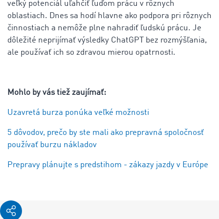
veľký potenciál uľahčiť ľuďom prácu v rôznych
oblastiach. Dnes sa hodí hlavne ako podpora pri rôznych
činnostiach a nemôže plne nahradiť ľudskú prácu. Je
dôležité neprijímať výsledky ChatGPT bez rozmýšľania,
ale používať ich so zdravou mierou opatrnosti.
Mohlo by vás tiež zaujímať:
Uzavretá burza ponúka veľké možnosti
5 dôvodov, prečo by ste mali ako prepravná spoločnosť
používať burzu nákladov
Prepravy plánujte s predstihom - zákazy jazdy v Európe