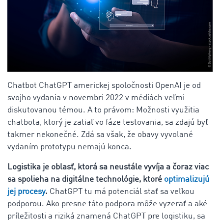
Chatbot ChatGPT americkej spoločnosti OpenAI je od
svojho vydania v novembri 2022 v médiách veľmi
diskutovanou témou. A to právom: Možnosti využitia
chatbota, ktorý je zatiaľ vo fáze testovania, sa zdajú byť
takmer nekonečné. Zdá sa však, že obavy vyvolané
vydaním prototypu nemajú konca.
Logistika
je oblasť, ktorá sa neustále vyvíja a čoraz viac
sa spolieha na digitálne technológie, ktoré
optimalizujú
jej procesy
.
ChatGPT tu má potenciál stať sa veľkou
podporou. Ako presne táto podpora môže vyzerať a aké
príležitosti a riziká znamená ChatGPT pre logistiku, sa